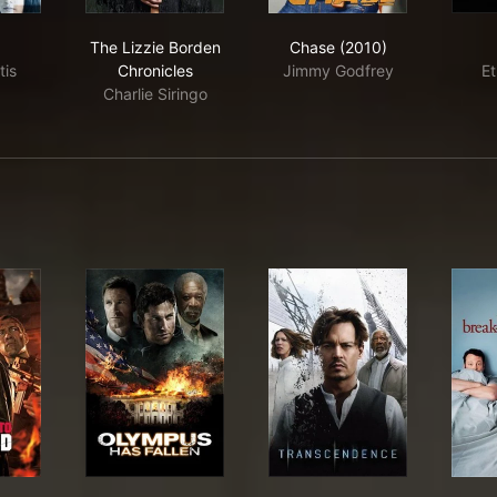
The Lizzie Borden Chronicles
Chase (2010)
The Lizzie Borden
Chase (2010)
tis
Chronicles
Jimmy Godfrey
Et
Charlie Siringo
ood Day to Die Hard
Olympus Has Fallen
Transcendence