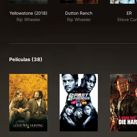
Yellowstone (2018)
Dutton Ranch
ER
Yellowstone (2018)
Dutton Ranch
ER
Rip Wheeler
Rip Wheeler
Steve Cur
Películas (38)
Good Will Hunting
2 Fast 2 Furious
A G