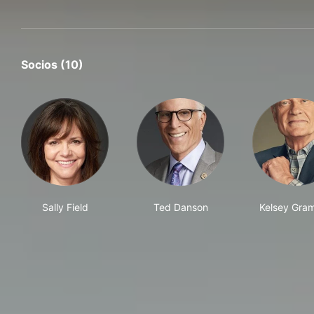
Socios (10)
Sally Field
Ted Danson
Kelsey Gra