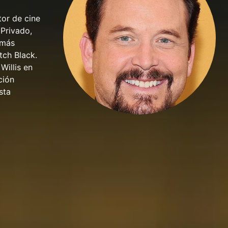
tor de cine
 Privado,
 más
tch Black.
Willis en
ción
sta