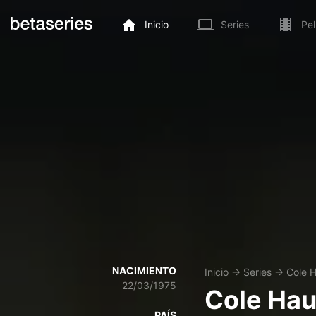
Inicio
Series
Pel
NACIMIENTO
Inicio
→
Series
→
Cole 
22/03/1975
Cole Hau
PAÍS