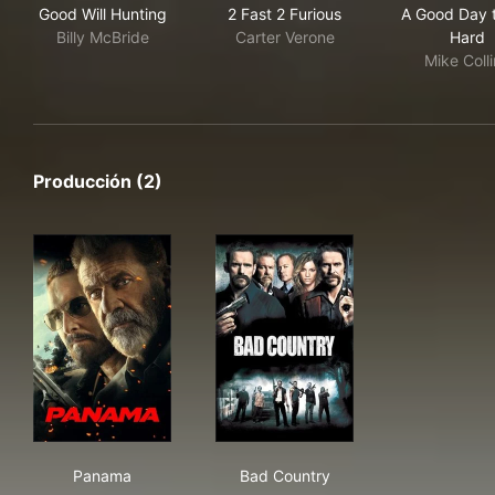
Good Will Hunting
2 Fast 2 Furious
A Good Day t
Billy McBride
Carter Verone
Hard
Mike Coll
Producción (2)
Panama
Bad Country
Panama
Bad Country