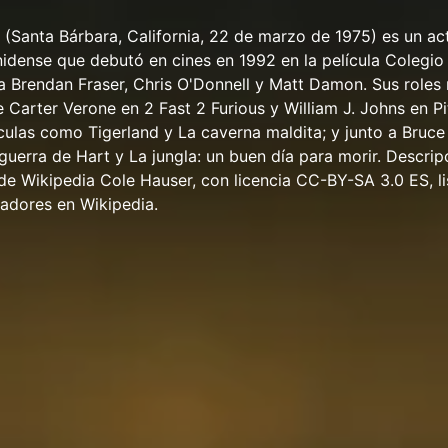
(Santa Bárbara, California, 22 de marzo de 1975) es un ac
nidense que debutó en cines en 1992 en la película Colegio
a Brendan Fraser, Chris O'Donnell y Matt Damon. Sus roles
 Carter Verone en 2 Fast 2 Furious y William J. Johns en Pi
culas como Tigerland y La caverna maldita; y junto a Bruce 
 guerra de Hart y La jungla: un buen día para morir. Descrip
o de Wikipedia Cole Hauser, con licencia CC-BY-SA 3.0 ES, li
adores en Wikipedia.