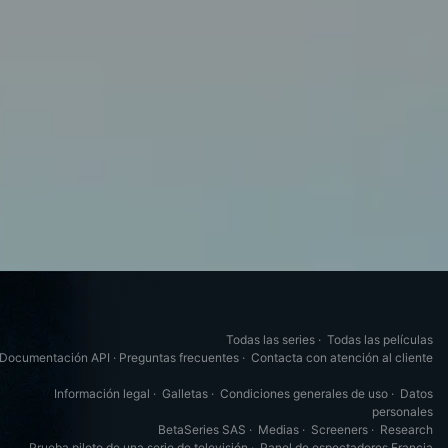
Todas las series
·
Todas las películas
Documentación API
·
Preguntas frecuentes
·
Contacta con atención al cliente
Información legal
·
Galletas
·
Condiciones generales de uso
·
Datos
personales
BetaSeries SAS
·
Medias
·
Screeners
·
Research
Prueba piloto de una serie de televisión
·
Panel de espectadores Francia