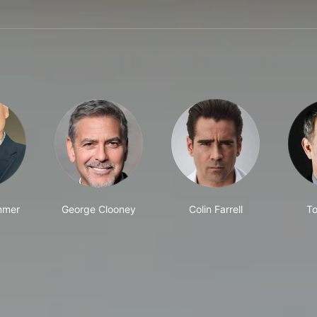
mmer
George Clooney
Colin Farrell
T