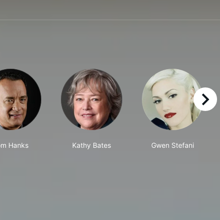
right
om Hanks
Kathy Bates
Gwen Stefani