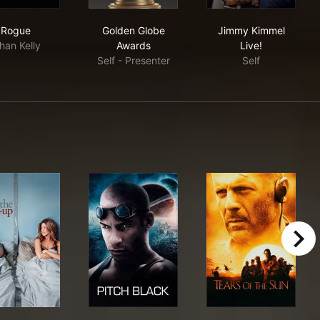
Rogue
Golden Globe Awards
Jimmy Kimmel 
Rogue
Golden Globe
Jimmy Kimmel
han Kelly
Awards
Live!
Self - Presenter
Self
right
The Break-Up
Pitch Black
Tears of the S