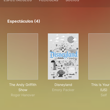
Espectáculos (4)
The Andy Griffith Show
Disneyland
This
The Andy Griffith
Disneyland
This Is Your
Show
Emory Packer
(US)
Roger Hanover
Self