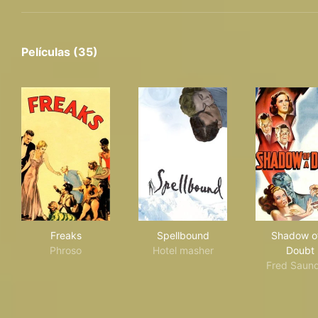
Películas (35)
Freaks
Spellbound
Sha
Freaks
Spellbound
Shadow o
Phroso
Hotel masher
Doubt
Fred Saun