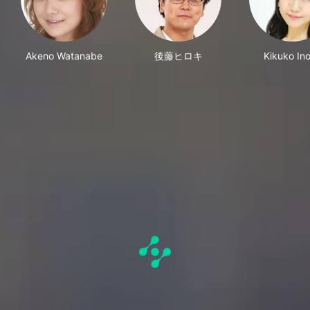
Akeno Watanabe
後藤ヒロキ
Kikuko In