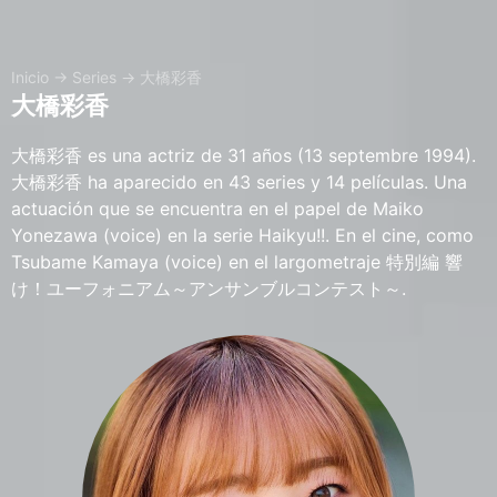
Inicio
→
Series
→
大橋彩香
大橋彩香
大橋彩香 es una actriz de 31 años (13 septembre 1994).
大橋彩香 ha aparecido en 43 series y 14 películas. Una
actuación que se encuentra en el papel de Maiko
Yonezawa (voice) en la serie Haikyu!!. En el cine, como
Tsubame Kamaya (voice) en el largometraje 特別編 響
け！ユーフォニアム～アンサンブルコンテスト～.