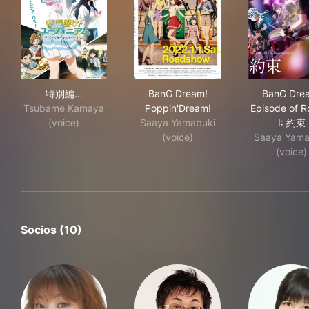
特別編 響け！ユーフォニアム～アンサンブルコンテスト
BanG Dream! Poppin'Dream!
Ban
特別編…
BanG Dream!
BanG Dre
Tsubame Kamaya
Poppin'Dream!
Episode of R
(voice)
Saaya Yamabuki
I: 約束
(voice)
Saaya Yama
(voice)
Socios (10)