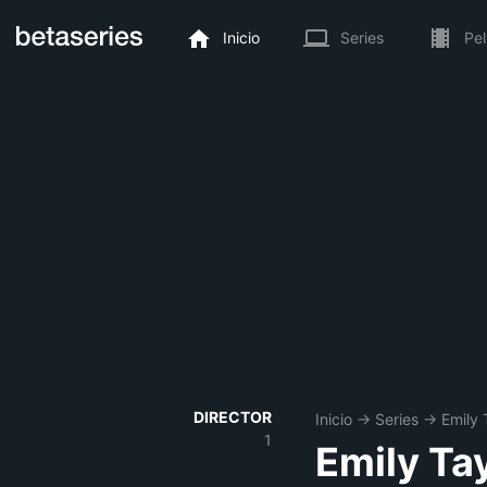
Inicio
Series
Pel
DIRECTOR
Inicio
→
Series
→
Emily 
1
Emily Ta