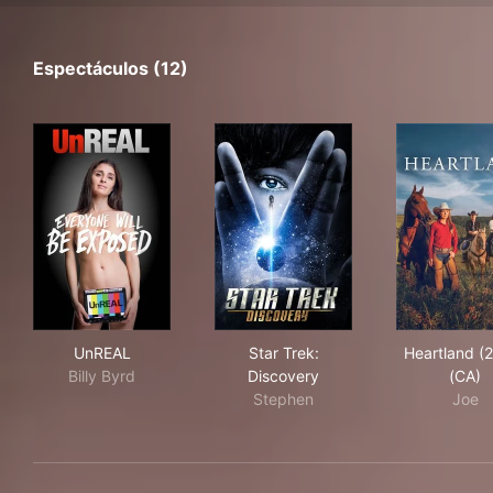
Espectáculos (12)
UnREAL
Star Trek: Discovery
Hea
UnREAL
Star Trek:
Heartland (
Billy Byrd
Discovery
(CA)
Stephen
Joe