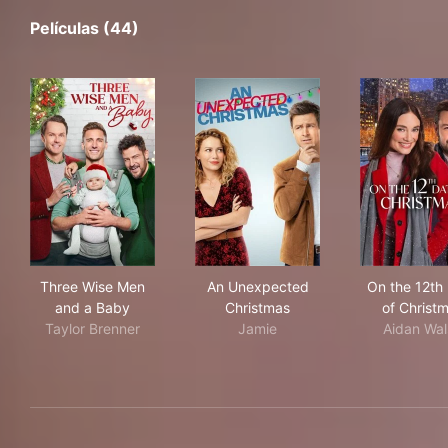
Películas (44)
Three Wise Men and a Baby
An Unexpected Christmas
On 
Three Wise Men
An Unexpected
On the 12th
and a Baby
Christmas
of Christ
Taylor Brenner
Jamie
Aidan Wal