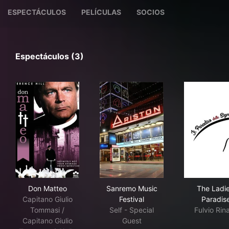
ESPECTÁCULOS
PELÍCULAS
SOCIOS
Espectáculos (3)
Don Matteo
Sanremo Music Festival
The
Don Matteo
Sanremo Music
The Ladie
Capitano Giulio
Festival
Paradis
Tommasi /
Self - Special
Fulvio Rina
Capitano Giulio
Guest