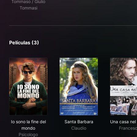
Tommaso / Giulio
Tommasi
Películas (3)
Io sono la fine del mondo
Santa Barbara
Una
Io sono la fine del
Santa Barbara
Una casa nel
mondo
Claudio
Frances
Psicologo