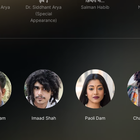
कृष ३
ज़िन्दगी ना…
 Arya
Dr. Siddhant Arya
Salman Habib
(Special
Appearance)
lam
Imaad Shah
Paoli Dam
Ch