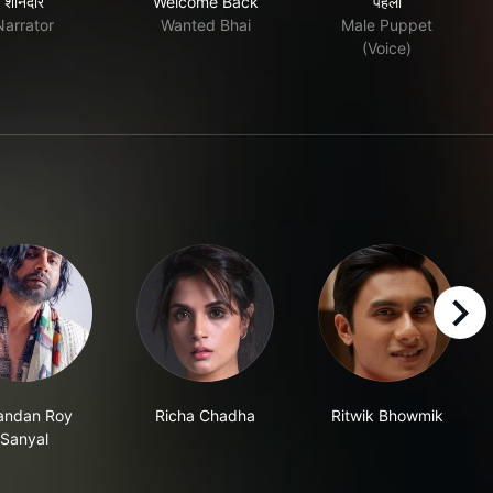
शानदार
Welcome Back
पहेली
Narrator
Wanted Bhai
Male Puppet
(Voice)
right
andan Roy
Richa Chadha
Ritwik Bhowmik
Sanyal