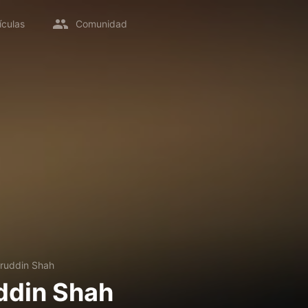
ículas
Comunidad
ruddin Shah
ddin Shah