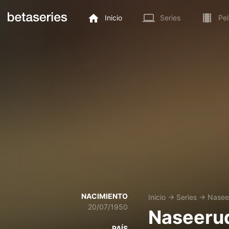
Inicio
Series
Pel
NACIMIENTO
Inicio
→
Series
→
Nasee
20/07/1950
Naseeru
PAÍS