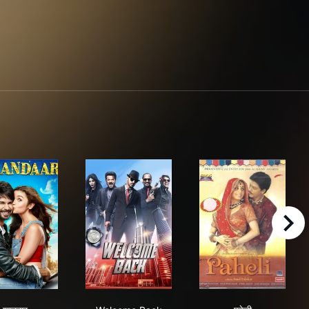
right
शानदार
Welcome Back
पहेली