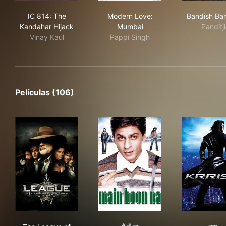
IC 814: The Kandahar Hijack
Modern Love: Mumbai
Ban
IC 814: The
Modern Love:
Bandish Ban
Kandahar Hijack
Mumbai
Panditji
Vinay Kaul
Pappi Singh
Películas (106)
The League of Extraordinary Gentlemen
मैं हूँ ना
कृष