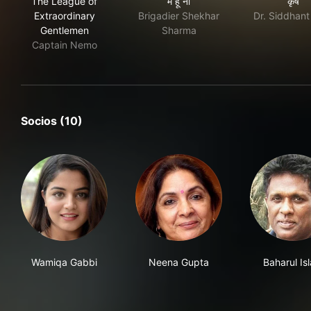
The League of
मैं हूँ ना
कृष
Extraordinary
Brigadier Shekhar
Dr. Siddhant
Gentlemen
Sharma
Captain Nemo
Socios (10)
Wamiqa Gabbi
Neena Gupta
Baharul Is