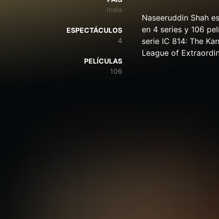
India
Naseeruddin Shah es 
en 4 series y 106 pe
ESPECTÁCULOS
4
serie IC 814: The Ka
League of Extraordi
PELÍCULAS
106