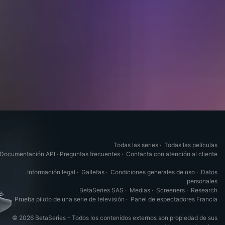
Todas las series
·
Todas las películas
Documentación API
·
Preguntas frecuentes
·
Contacta con atención al cliente
Información legal
·
Galletas
·
Condiciones generales de uso
·
Datos
personales
BetaSeries SAS
·
Medias
·
Screeners
·
Research
Prueba piloto de una serie de televisión
·
Panel de espectadores Francia
© 2026 BetaSeries - Todos los contenidos externos son propiedad de sus