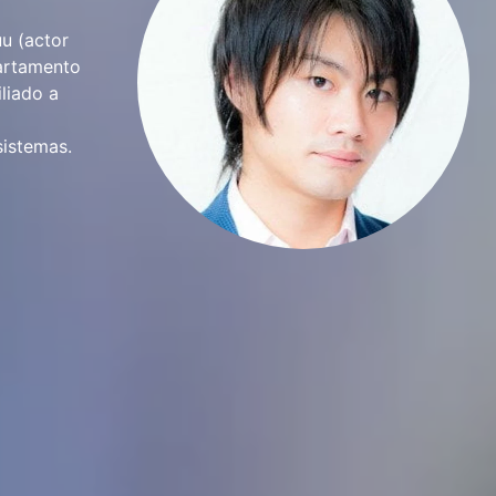
u (actor
partamento
liado a
sistemas.