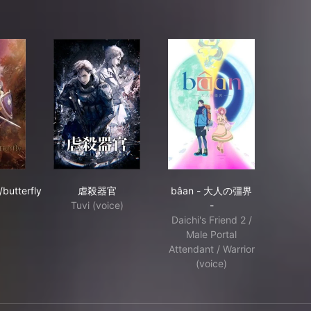
nswered//butterfly
虐殺器官
bâan - 大人の彊界 -
butterfly
虐殺器官
bâan - 大人の彊界
Tuvi (voice)
-
Daichi's Friend 2 /
Male Portal
Attendant / Warrior
(voice)