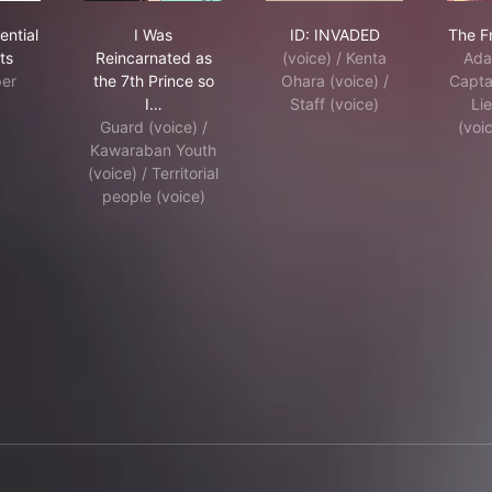
 Quintessential Quintuplets
I Was Reincarnated as the 7th Prince so I Can 
ID: INVADED
ential
I Was
ID: INVADED
The Fr
ts
Reincarnated as
(voice) / Kenta
Ada
er
the 7th Prince so
Ohara (voice) /
Captai
I…
Staff (voice)
Li
Guard (voice) /
(voic
Kawaraban Youth
(voice) / Territorial
people (voice)