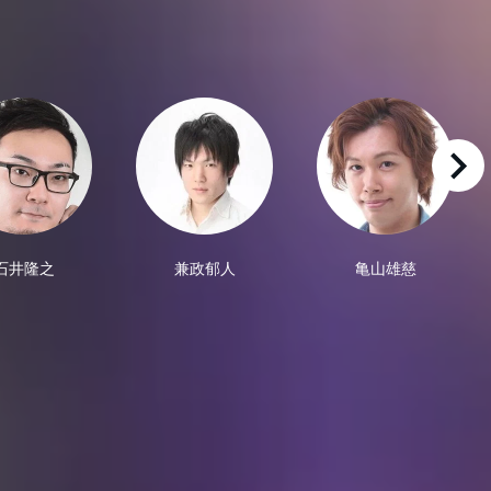
right
石井隆之
兼政郁人
亀山雄慈