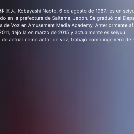
 直人, Kobayashi Naoto, 6 de agosto de 1987) es un seiyu
ido en la prefectura de Saitama, Japón. Se graduó del De
os de Voz en Amusement Media Academy. Anteriormente afi
 2011, dejó la en marzo de 2015 y actualmente es seiyuu
 de actuar como actor de voz, trabajó como ingeniero de 