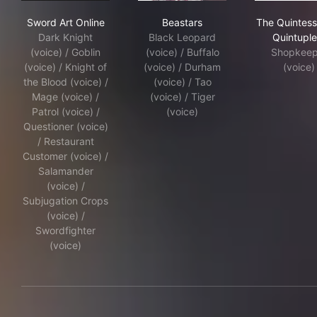
Sword Art Online
Beastars
The
Sword Art Online
Beastars
The Quintess
Dark Knight
Black Leopard
Quintuple
(voice) / Goblin
(voice) / Buffalo
Shopkeep
(voice) / Knight of
(voice) / Durham
(voice)
the Blood (voice) /
(voice) / Tao
Mage (voice) /
(voice) / Tiger
Patrol (voice) /
(voice)
Questioner (voice)
/ Restaurant
Customer (voice) /
Salamander
(voice) /
Subjugation Crops
(voice) /
Swordfighter
(voice)