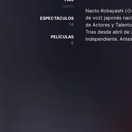
Japón
Naoto Kobayashi (小林
de voz) japonés nac
ESPECTÁCULOS
14
de Actores y Talent
Trias desde abril de
PELÍCULAS
independiente. Antes
5