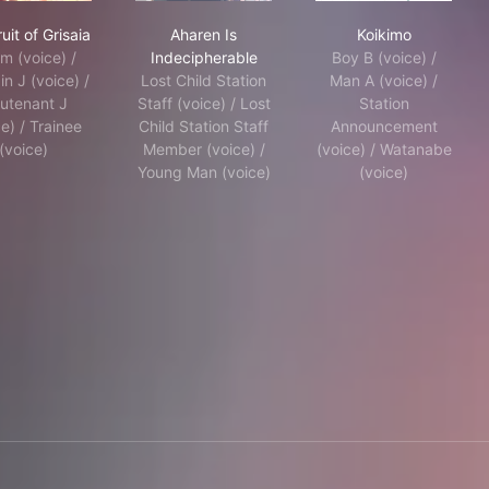
Take My Time Perfecting My Magical Ability
The Fruit of Grisaia
Aharen Is Indecipherable
Koikimo
uit of Grisaia
Aharen Is
Koikimo
m (voice) /
Indecipherable
Boy B (voice) /
n J (voice) /
Lost Child Station
Man A (voice) /
eutenant J
Staff (voice) / Lost
Station
e) / Trainee
Child Station Staff
Announcement
(voice)
Member (voice) /
(voice) / Watanabe
Young Man (voice)
(voice)