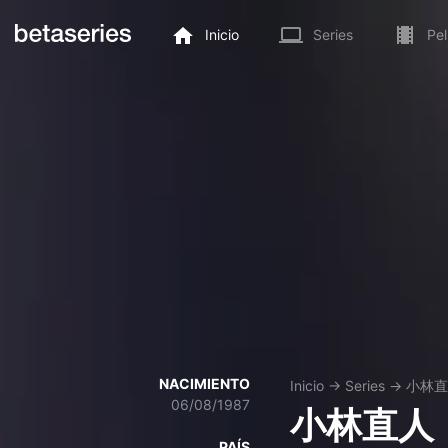
Inicio
Series
Pel
NACIMIENTO
Inicio
→
Series
→
小林直
06/08/1987
小林直人
PAÍS