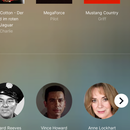
Jerry Cotton - Der Tod im roten Jaguar
MegaForce
Mustang Coun
 Cotton - Der
MegaForce
Mustang Country
d im roten
Pilot
Griff
Jaguar
Charlie
right
ard Reeves
Vince Howard
Anne Lockhart