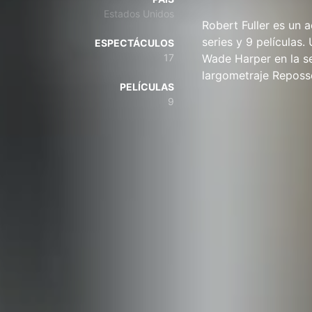
Estados Unidos
Robert Fuller es un a
series y 9 películas
ESPECTÁCULOS
17
Wade Harper en la se
largometraje Reposs
PELÍCULAS
9