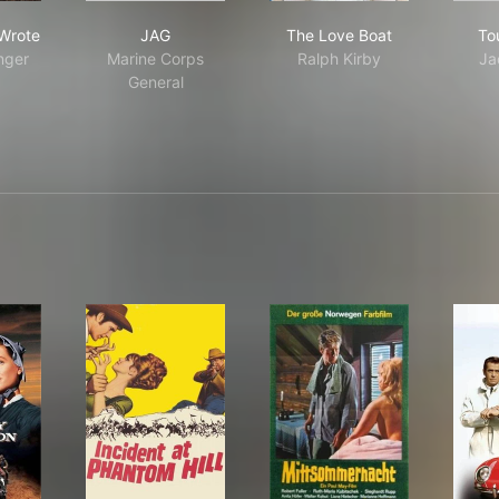
der, She Wrote
JAG
The Love Boat
Wrote
JAG
The Love Boat
To
inger
Marine Corps
Ralph Kirby
Ja
General