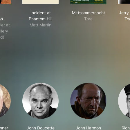
endly Persuasion
Incident at Phantom Hill
Mittsommernacht
y
Incident at
Mittsommernacht
Jerry
on
Phantom Hill
Tore
To
ier at
Matt Martin
llery
ed)
nner
John Doucette
John Harmon
Rich