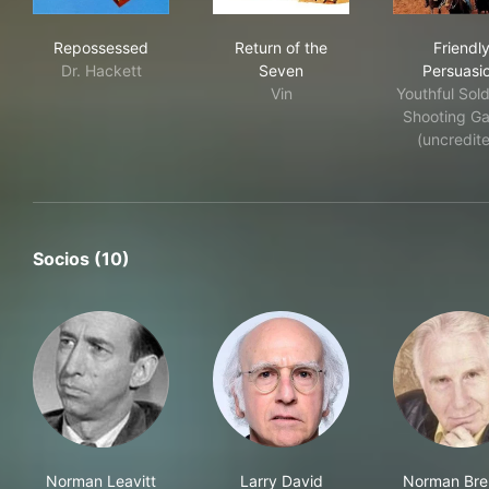
Repossessed
Return of the Seven
Fri
Repossessed
Return of the
Friendl
Dr. Hackett
Seven
Persuasi
Vin
Youthful Sold
Shooting Ga
(uncredit
Socios (10)
Norman Leavitt
Larry David
Norman Bre