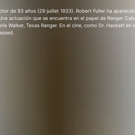
ctor de 93 años (29 juillet 1933). Robert Fuller ha aparecid
. Una actuación que se encuentra en el papel de Ranger Cab
rie Walker, Texas Ranger. En el cine, como Dr. Hackett en e
essed.