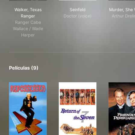
Walker, Texas Ranger
Seinfeld
Mur
Walker, Texas
Seinfeld
Murder, She 
Ranger
Doctor (voice)
Arthur Drel
Ranger Cabe
Wallace / Wade
Harper
Películas (9)