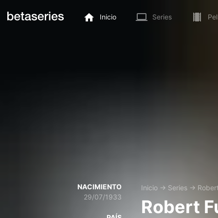
Inicio
Series
Pel
NACIMIENTO
Inicio
→
Series
→
Robert
29/07/1933
Robert Fu
PAÍS