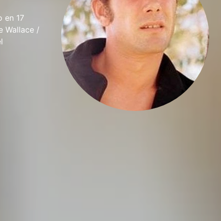
o en 17
e Wallace /
l