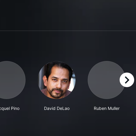
right
cquel Pino
David DeLao
Ruben Muller