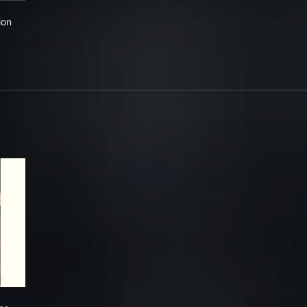
rrogation
ion
nspecos