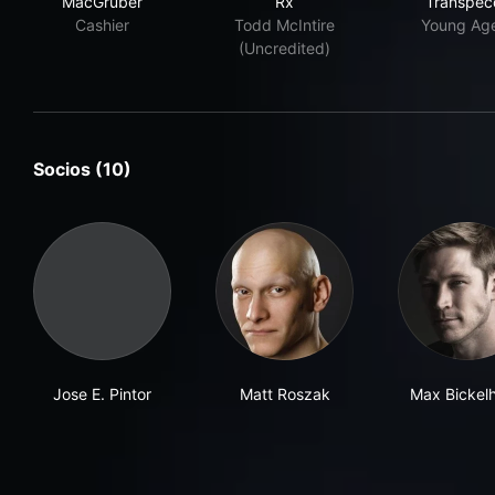
MacGruber
Rx
Transpec
Cashier
Todd McIntire
Young Ag
(Uncredited)
Socios (10)
Jose E. Pintor
Matt Roszak
Max Bickel