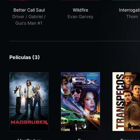
Better Call Saul
Wildfire
Inte
Better Call Saul
Wildfire
Interrogat
Driver / Gabriel /
Evan Garvey
Thom
Gus's Man #1
Películas (3)
MacGruber
Rx
Tra