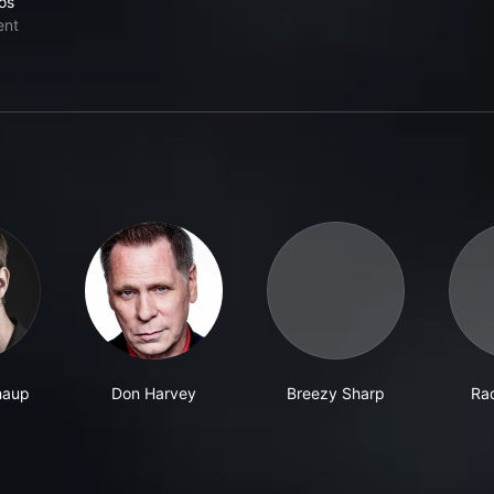
os
ent
haup
Don Harvey
Breezy Sharp
Ra