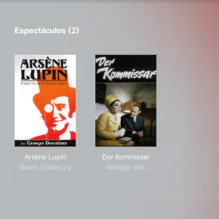
Espectáculos (2)
Arsène Lupin
Der Kommissar
Arsène Lupin
Der Kommissar
Baron Ordosczy
Abinger sen.