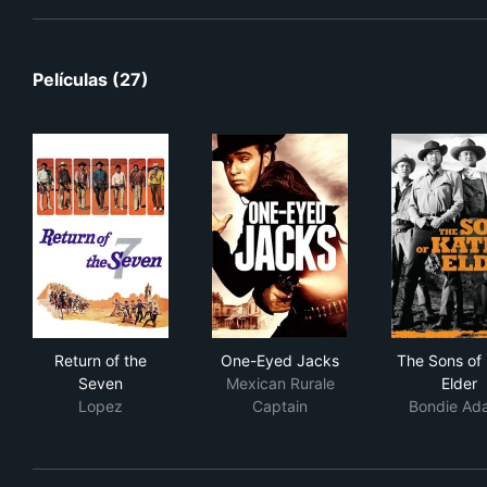
Películas (27)
Return of the Seven
One-Eyed Jacks
The 
Return of the
One-Eyed Jacks
The Sons of 
Seven
Mexican Rurale
Elder
Lopez
Captain
Bondie Ad