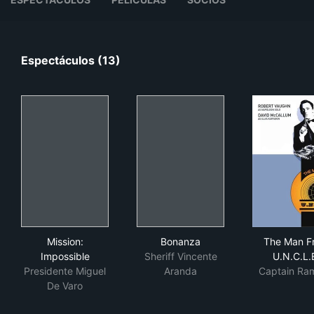
Espectáculos (13)
Mission: Impossible
Bonanza
The
Mission:
Bonanza
The Man F
Impossible
Sheriff Vincente
U.N.C.L.
Presidente Miguel
Aranda
Captain Ram
De Varo