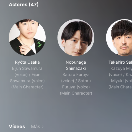
Actores (47)
Ryōta Ōsaka
Nobunaga
Takahiro Sa
Eijun Sawamura
Shimazaki
Kazuya Mi
(voice) / Eijun
Satoru Furuya
(voice) / K
Sawamura (voice)
(voice) / Satoru
Miyuki (vo
(Main Character)
Furuya (voice)
(Main Chara
(Main Character)
Vídeos
Más