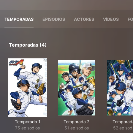
TEMPORADAS
EPISODIOS
ACTORES
VÍDEOS
F
Temporadas (4)
Temporada 1
Temporada 2
Temporad
75 episodios
51 episodios
52 episod