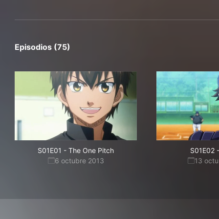
Episodios (75)
S01E01
-
The One Pitch
S01E02
6 octubre 2013
13 oct