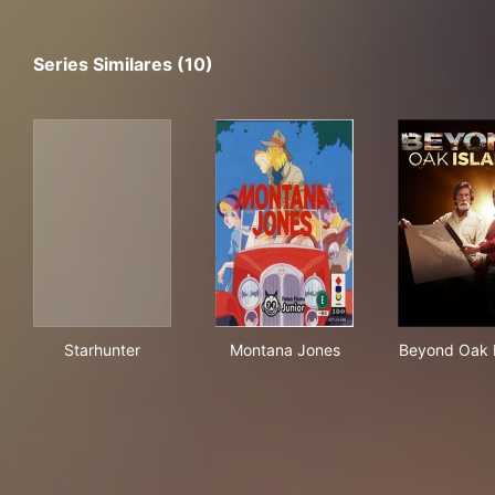
Series Similares (10)
Starhunter
Montana Jones
Bey
Starhunter
Montana Jones
Beyond Oak 