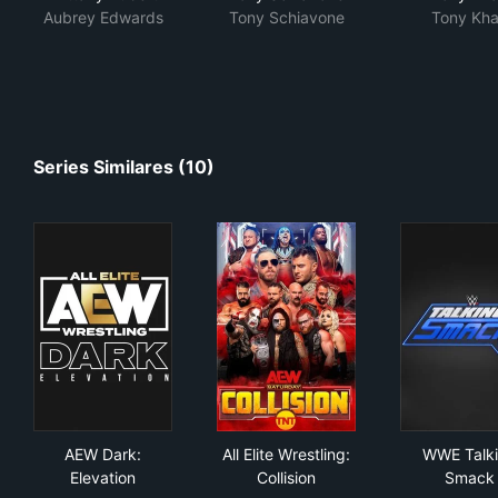
Aubrey Edwards
Tony Schiavone
Tony Kh
Series Similares (10)
AEW Dark: Elevation
All Elite Wrestling: Collision
WWE
AEW Dark:
All Elite Wrestling:
WWE Talk
Elevation
Collision
Smack