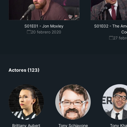
S01E01
-
Jon Moxley
S01E02
-
The Ame
20 febrero 2020
Co
27 feb
Actores (123)
Brittany Aubert
Tony Schiavone
Tony Kh