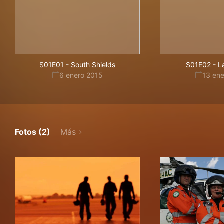
S01E01
-
South Shields
S01E02
-
L
6 enero 2015
13 en
Fotos (2)
Más