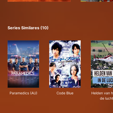
Series Similares (10)
Paramedics (AU)
Code Blue
Held
Paramedics (AU)
Code Blue
Helden van hi
de luch