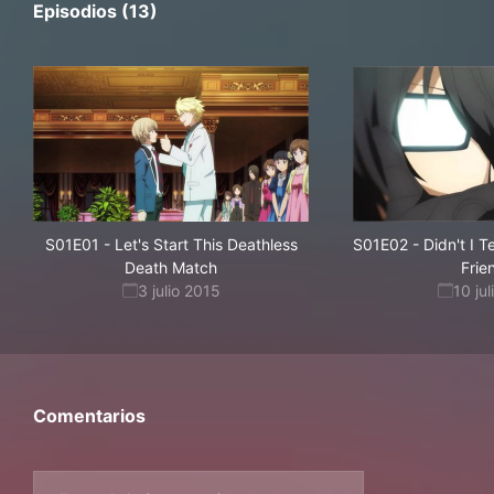
Episodios (13)
S01E01
-
Let's Start This Deathless
S01E02
-
Didn't I T
Death Match
Frie
3 julio 2015
10 ju
Comentarios