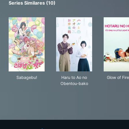
Series Similares (10)
Sabagebu!
Haru to Ao no Obentou-bako
Glow
Sabagebu!
Haru to Ao no
Glow of Fire
Obentou-bako