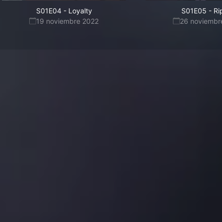
S01E04
-
Loyalty
S01E05
-
Ri
19 noviembre 2022
26 noviembr