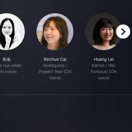
right
虫虫
Xinchun Cai
Huang Lei
n Hui-chieh
Hoshiguma /
Kal'tsit / Wei
CN voice)
ProjeKT Red (CN
Fumizuki (CN
voice)
voice)