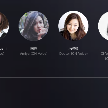
igami
陶典
冯骏骅
ce)
Amiya (CN Voice)
Doctor (CN Voice)
Ch'e
(