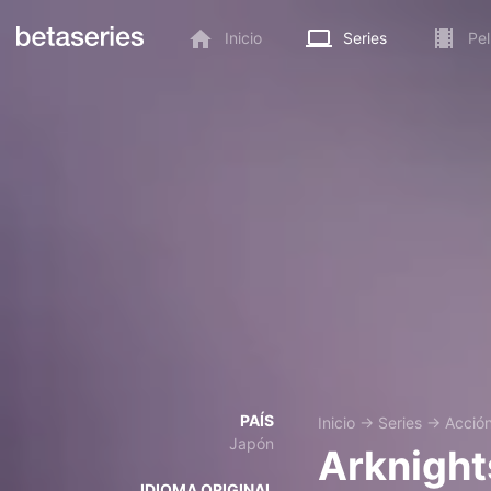
Inicio
Series
Pel
PAÍS
Inicio
→
Series
→
Acció
Japón
Arknight
IDIOMA ORIGINAL