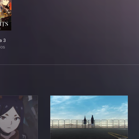
a 3
ios