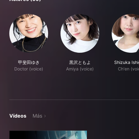
甲斐田ゆき
黒沢ともよ
Shizuka Ish
Doctor (voice)
Amiya (voice)
Ch'en (voi
Vídeos
Más