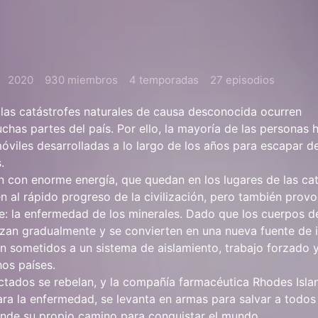
2020
930 miembros
4 temporadas
27 episodios
a, las catástrofes naturales de causa desconocida ocurren
chas partes del país. Por ello, la mayoría de las personas 
móviles desarrolladas a lo largo de los años para escapar de
.
n con enorme energía, que quedan en los lugares de las ca
en al rápido progreso de la civilización, pero también prov
: la enfermedad de los minerales. Dado que los cuerpos d
lizan gradualmente y se convierten en una nueva fuente de 
 sometidos a un sistema de aislamiento, trabajo forzado 
os países.
ctados se rebelan, y la compañía farmacéutica Rhodes Isla
ara la enfermedad, se levanta en armas para salvar a todos
de su propio camino para conquistar el mundo.