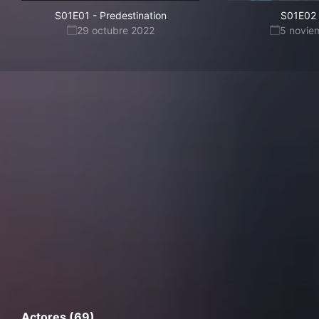
S01E01
-
Predestination
S01E02
29 octubre 2022
5 novie
Actores (69)