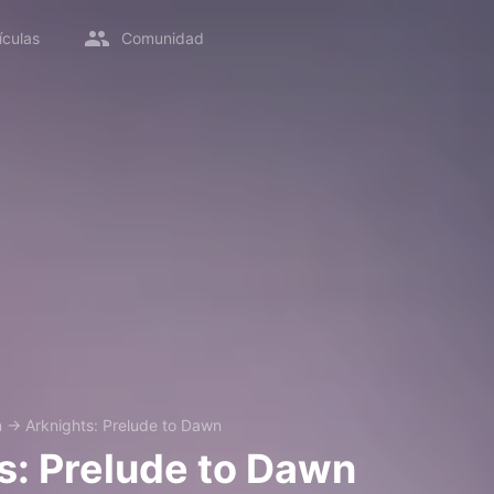
ículas
Comunidad
n
→
Arknights: Prelude to Dawn
s: Prelude to Dawn