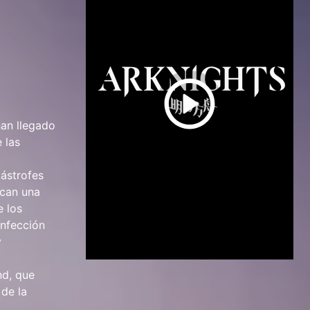
han llegado
 las
tástrofes
ocan una
e los
infección
y
nd, que
 de la