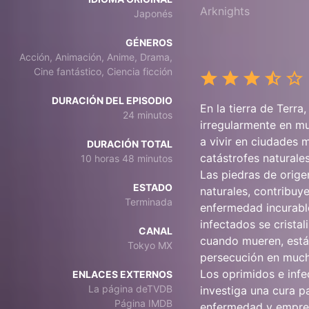
Arknights
Japonés
GÉNEROS
Acción, Animación, Anime, Drama,
Cine fantástico, Ciencia ficción
DURACIÓN DEL EPISODIO
En la tierra de Terr
24 minutos
irregularmente en mu
a vivir en ciudades 
DURACIÓN TOTAL
catástrofes naturales
10 horas 48 minutos
Las piedras de orige
ESTADO
naturales, contribuy
Terminada
enfermedad incurable
infectados se crista
CANAL
cuando mueren, están
Tokyo MX
persecución en much
Los oprimidos e infe
ENLACES EXTERNOS
La página deTVDB
investiga una cura p
Página IMDB
enfermedad y empren