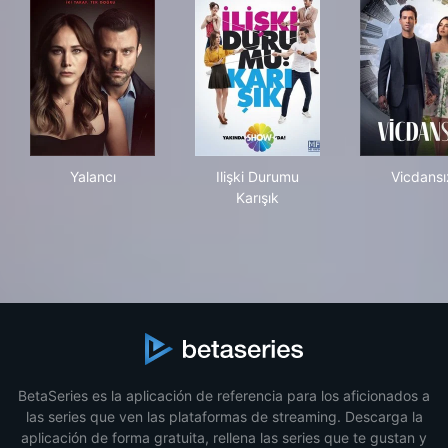
Yalancı
Ilişki Durumu Karışık
Vic
Yalancı
Ilişki Durumu
Vicdansı
Karışık
BetaSeries es la aplicación de referencia para los aficionados a
las series que ven las plataformas de streaming. Descarga la
aplicación de forma gratuita, rellena las series que te gustan y