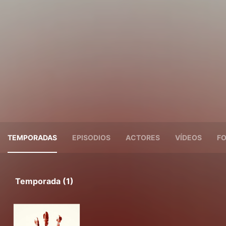
TEMPORADAS
EPISODIOS
ACTORES
VÍDEOS
F
Temporada (1)