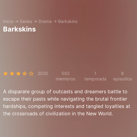
Inicio
→
Series
→
Drama
→
Barkskins
Barkskins
2020
592
1
8
miembros
temporada
episodios
A disparate group of outcasts and dreamers battle to
escape their pasts while navigating the brutal frontier
hardships, competing interests and tangled loyalties at
the crossroads of civilization in the New World.