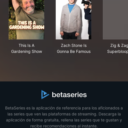
This Is A Gardening Show
Zach Stone Is Gonna Be Fam
Zig
This Is A
Zach Stone Is
Zig & Zag
Gardening Show
Gonna Be Famous
Superbloo
BetaSeries es la aplicación de referencia para los aficionados a
las series que ven las plataformas de streaming. Descarga la
aplicación de forma gratuita, rellena las series que te gustan y
recibe recomendaciones al instante.