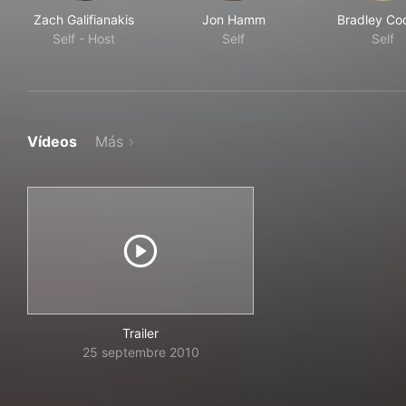
Zach Galifianakis
Jon Hamm
Bradley Co
Self - Host
Self
Self
Vídeos
Más
Trailer
25 septembre 2010