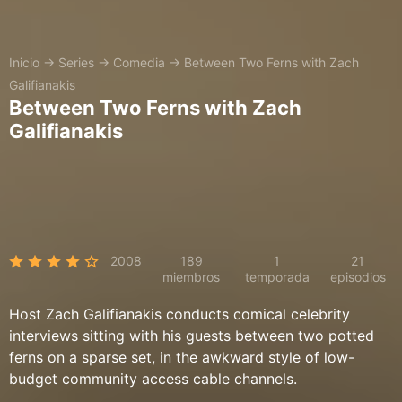
Inicio
→
Series
→
Comedia
→
Between Two Ferns with Zach
Galifianakis
Between Two Ferns with Zach
Galifianakis
2008
189
1
21
miembros
temporada
episodios
Host Zach Galifianakis conducts comical celebrity
interviews sitting with his guests between two potted
ferns on a sparse set, in the awkward style of low-
budget community access cable channels.