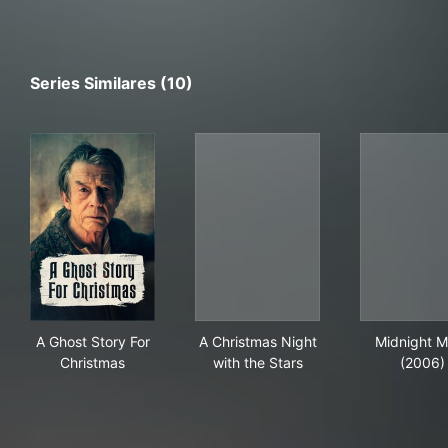
Series Similares (10)
A Ghost Story For Christmas
A Christmas Night with the S
Mid
A Ghost Story For
A Christmas Night
Midnight 
Christmas
with the Stars
(2006)