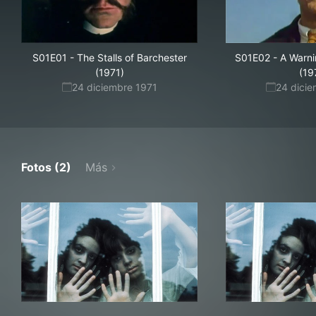
S01E01
-
The Stalls of Barchester
S01E02
-
A Warni
(1971)
(19
24 diciembre 1971
24 dici
Fotos (2)
Más