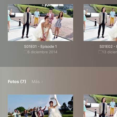
S01E01
-
Episode 1
S01E02
-
6 diciembre 2014
13 dici
Fotos (7)
Más