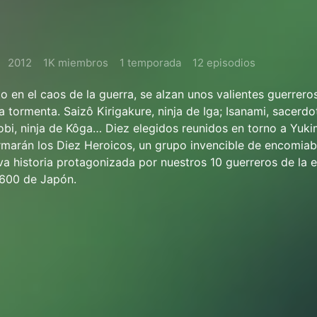
2012
1K miembros
1 temporada
12 episodios
 en el caos de la guerra, se alzan unos valientes guerrero
a tormenta. Saizô Kirigakure, ninja de Iga; Isanami, sacerdo
bi, ninja de Kôga… Diez elegidos reunidos en torno a Yuk
rmarán los Diez Heroicos, un grupo invencible de encomiabl
va historia protagonizada por nuestros 10 guerreros de la e
1600 de Japón.