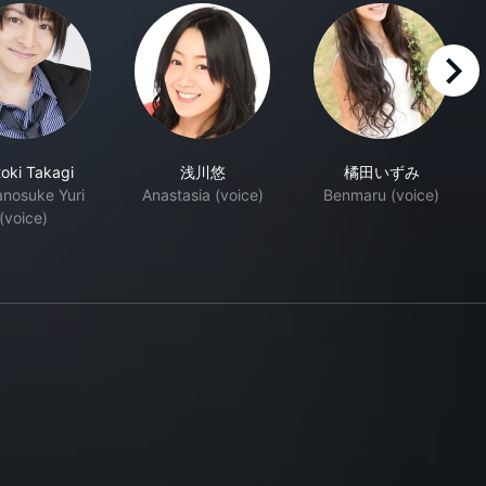
right
oki Takagi
浅川悠
橘田いずみ
nosuke Yuri
Anastasia (voice)
Benmaru (voice)
(voice)