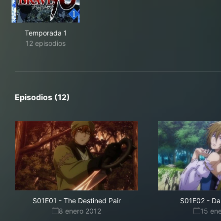
Temporada 1
12 episodios
Episodios (12)
S01E01
-
The Destined Pair
S01E02
-
Da
8 enero 2012
15 en