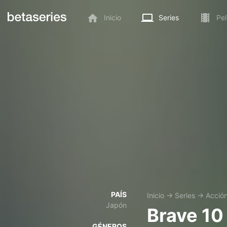
Inicio
Series
Pel
PAÍS
Inicio
→
Series
→
Acció
Japón
Brave 10
GÉNEROS