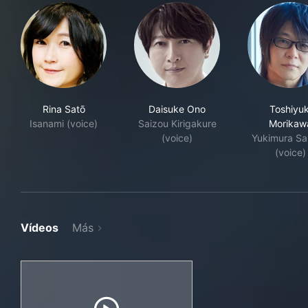
Rina Satō
Daisuke Ono
Toshiyuk
Isanami (voice)
Saizou Kirigakure
Morikaw
(voice)
Yukimura S
(voice)
Vídeos
Más