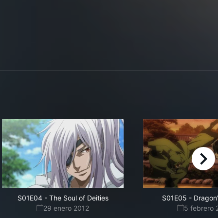
right
S01E04
-
The Soul of Deities
S01E05
-
Dragon'
29 enero 2012
5 febrero 