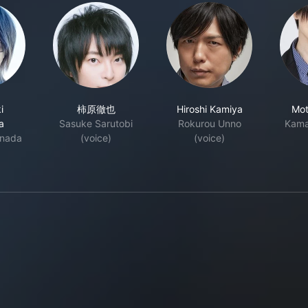
i
柿原徹也
Hiroshi Kamiya
Mot
a
Sasuke Sarutobi
Rokurou Unno
Kama
anada
(voice)
(voice)