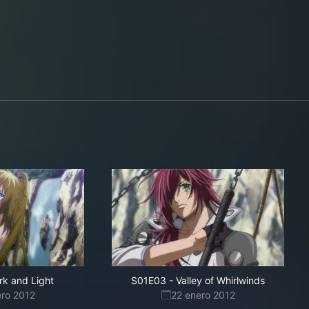
rk and Light
S01E03
-
Valley of Whirlwinds
ero 2012
22 enero 2012