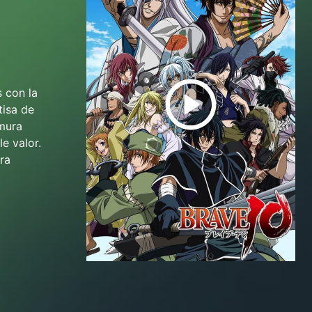
s con la
tisa de
imura
e valor.
ra