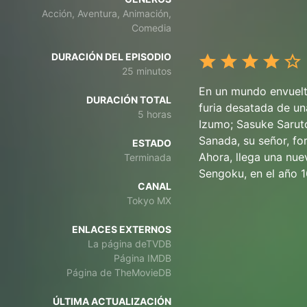
Acción, Aventura, Animación,
Comedia
DURACIÓN DEL EPISODIO
25 minutos
En un mundo envuelto
DURACIÓN TOTAL
furia desatada de un
5 horas
Izumo; Sasuke Saruto
Sanada, su señor, fo
ESTADO
Ahora, llega una nue
Terminada
Sengoku, en el año 
CANAL
Tokyo MX
ENLACES EXTERNOS
La página deTVDB
Página IMDB
Página de TheMovieDB
ÚLTIMA ACTUALIZACIÓN