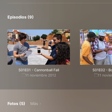
Episodios (9)
S01E01
-
Cannonball Fall
S01E02
-
B
11 noviembre 2012
11 novi
Fotos (5)
Más