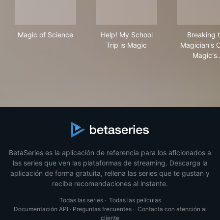
Magic of Science
Help! My School Trip is Magi
Bre
Magic of Science
Help! My School
Breaking 
Trip is Magic
Magician's 
Magic's
BetaSeries es la aplicación de referencia para los aficionados a
las series que ven las plataformas de streaming. Descarga la
aplicación de forma gratuita, rellena las series que te gustan y
recibe recomendaciones al instante.
Todas las series
·
Todas las películas
Documentación API
·
Preguntas frecuentes
·
Contacta con atención al
cliente