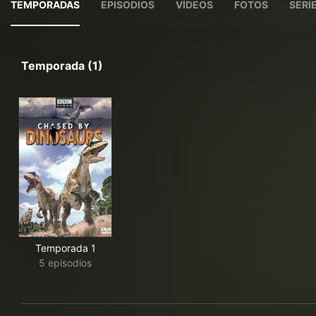
TEMPORADAS
EPISODIOS
VÍDEOS
FOTOS
SERI
Temporada (1)
Temporada 1
5 episodios