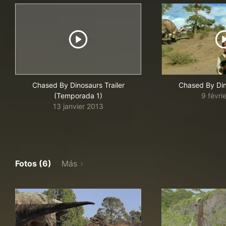
Chased By Dinosaurs Trailer
Chased By Din
(Temporada 1)
9 févri
13 janvier 2013
Fotos (6)
Más