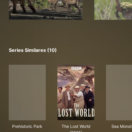
Series Similares (10)
Prehistoric Park
The Lost World (2001)
Sea
Prehistoric Park
The Lost World
Sea Monst