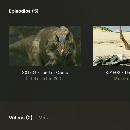
Episodios (5)
S01E01
-
Land of Giants
S01E02
-
Th
1 diciembre 2002
2 dicie
Vídeos (2)
Más