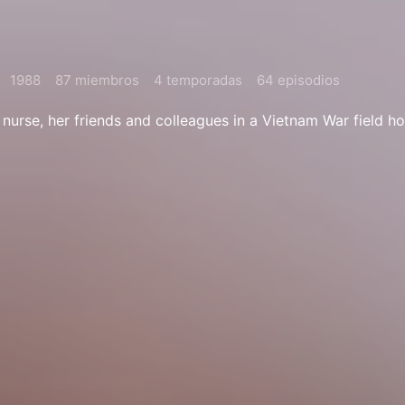
1988
87 miembros
4 temporadas
64 episodios
 nurse, her friends and colleagues in a Vietnam War field ho