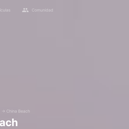
ículas
Comunidad
a
→
China Beach
each