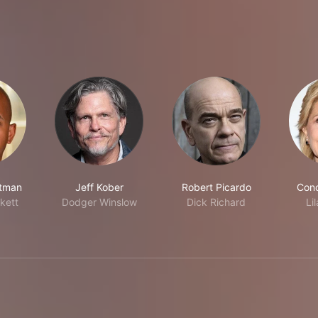
atman
Jeff Kober
Robert Picardo
Conc
kett
Dodger Winslow
Dick Richard
Li