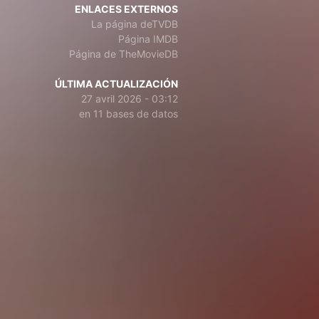
ENLACES EXTERNOS
La página deTVDB
Página IMDB
Página de TheMovieDB
ÚLTIMA ACTUALIZACIÓN
27 avril 2026 - 03:12
en 11 bases de datos