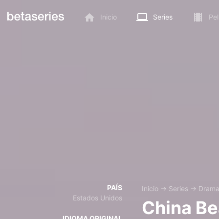
Inicio
Series
Pel
PAÍS
Inicio
→
Series
→
Dram
Estados Unidos
China B
IDIOMA ORIGINAL