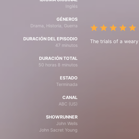
Inglés
GÉNEROS
Drama, Historia, Guerra
DURACIÓN DEL EPISODIO
The trials of a weary
47 minutos
DURACIÓN TOTAL
50 horas 8 minutos
ESTADO
Terminada
CANAL
ABC (US)
SHOWRUNNER
John Wells
John Sacret Young