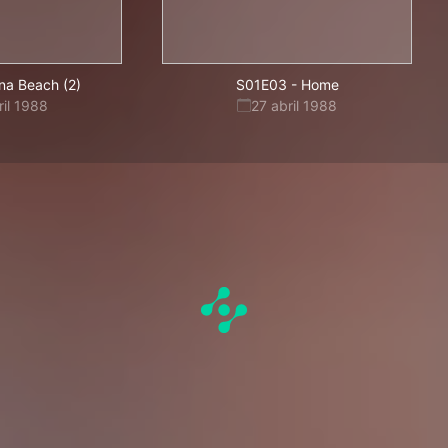
na Beach (2)
S01E03
-
Home
ril 1988
27 abril 1988