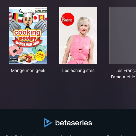
Mange mon geek
Les échangistes
Les 
Mange mon geek
Les échangistes
Les França
l'amour et le