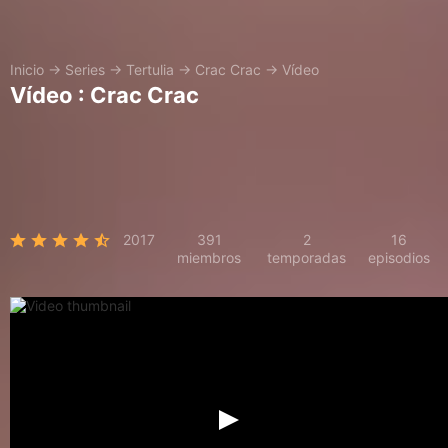
Inicio
→
Series
→
Tertulia
→
Crac Crac
→
Vídeo
Vídeo : Crac Crac
2017
391
2
16
miembros
temporadas
episodios