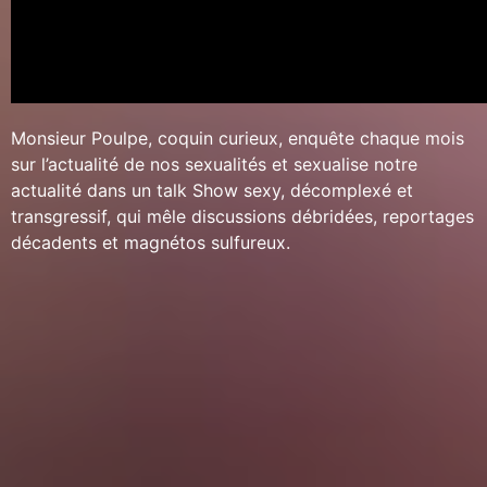
Monsieur Poulpe, coquin curieux, enquête chaque mois
sur l’actualité de nos sexualités et sexualise notre
actualité dans un talk Show sexy, décomplexé et
transgressif, qui mêle discussions débridées, reportages
décadents et magnétos sulfureux.