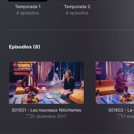
Temporada 1
Temporada 2
8 episodios
8 episodios
Episodios (8)
S01E01
-
Les nouveaux fétichismes
S01E02
-
La 
21 diciembre 2017
11 en