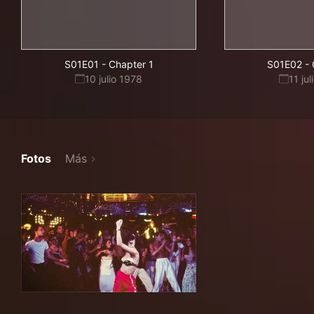
S01E01
-
Chapter 1
S01E02
-
10 julio 1978
11 ju
Fotos
Más