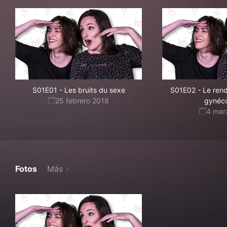
S01E01
-
Les bruits du sexe
S01E02
-
Le ren
25 febrero 2018
gynéc
4 mar
Fotos
Más