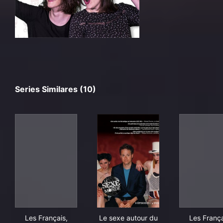
Series Similares (10)
Les Français, l'amour & le sexe
Le sexe autour du monde
Les 
Les Français,
Le sexe autour du
Les França