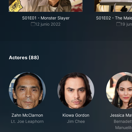
S01E01
-
Monster Slayer
S01E02
-
The Male
12 junio 2022
19 ju
Actores (88)
Zahn McClarnon
Kiowa Gordon
Jessica Ma
Lt. Joe Leaphorn
Jim Chee
Bernadet
Manuelit