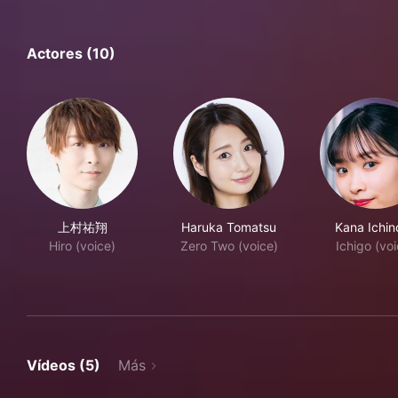
Actores (10)
上村祐翔
Haruka Tomatsu
Kana Ichin
Hiro (voice)
Zero Two (voice)
Ichigo (voi
Vídeos (5)
Más