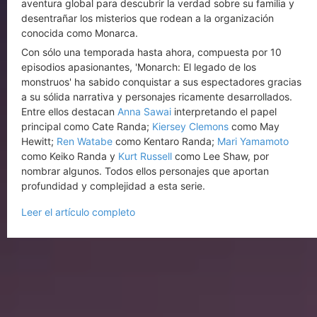
aventura global para descubrir la verdad sobre su familia y
desentrañar los misterios que rodean a la organización
conocida como Monarca.
Con sólo una temporada hasta ahora, compuesta por 10
episodios apasionantes, 'Monarch: El legado de los
monstruos' ha sabido conquistar a sus espectadores gracias
a su sólida narrativa y personajes ricamente desarrollados.
Entre ellos destacan
Anna Sawai
interpretando el papel
principal como Cate Randa;
Kiersey Clemons
como May
Hewitt;
Ren Watabe
como Kentaro Randa;
Mari Yamamoto
como Keiko Randa y
Kurt Russell
como Lee Shaw, por
nombrar algunos. Todos ellos personajes que aportan
profundidad y complejidad a esta serie.
Leer el artículo completo