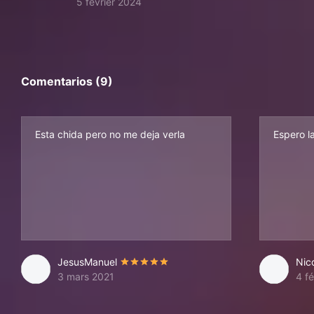
5 février 2024
Comentarios (9)
Esta chida pero no me deja verla
Espero l
JesusManuel
Nic
3 mars 2021
4 fé