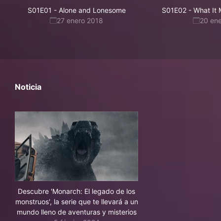
S01E01
-
Alone and Lonesome
S01E02
-
What It
27 enero 2018
20 en
Noticia
Descubre 'Monarch: El legado de los
monstruos', la serie que te llevará a un
mundo lleno de aventuras y misterios