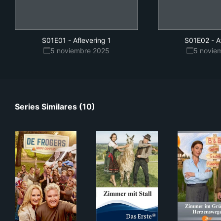
S01E01
-
Aflevering 1
S01E02
-
A
5 noviembre 2025
5 novie
Series Similares (10)