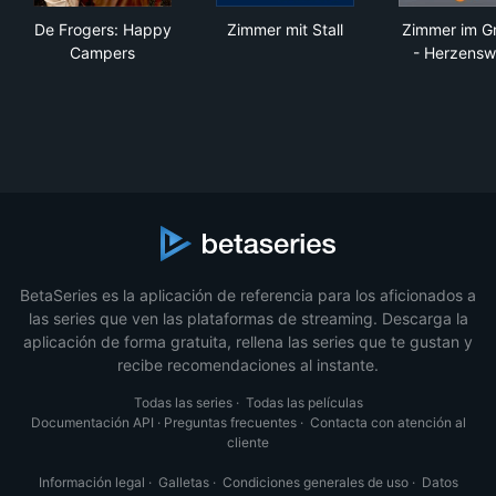
De Frogers: Happy Campers
Zimmer mit Stall
Zim
De Frogers: Happy
Zimmer mit Stall
Zimmer im G
Campers
- Herzens
BetaSeries es la aplicación de referencia para los aficionados a
las series que ven las plataformas de streaming. Descarga la
aplicación de forma gratuita, rellena las series que te gustan y
recibe recomendaciones al instante.
Todas las series
·
Todas las películas
Documentación API
·
Preguntas frecuentes
·
Contacta con atención al
cliente
Información legal
·
Galletas
·
Condiciones generales de uso
·
Datos