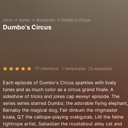
Inicio
→
Series
→
Animación
→
Dumbo's Circus
Dumbo's Circus
17 miembros
1 temporada
23 episodios
Each episode of Dumbo's Circus sparkles with lively
tunes and as much color as a circus grand finale. A
sideshow of tricks and jokes cap eeveyr episode. The
series series starred Dumbo; the adorable flying elephant,
Barnaby the magical dog, Fair dinkum the ringmaster
koala, Q.T the calliope-playing orabgutab, Lilli the feline
tightrope artist, Sabastian the roustabout alley cat and