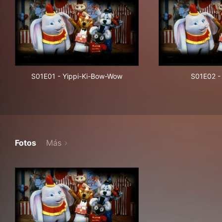
S01E01
-
Yippi-Ki-Bow-Wow
S01E02
-
Fotos
Más