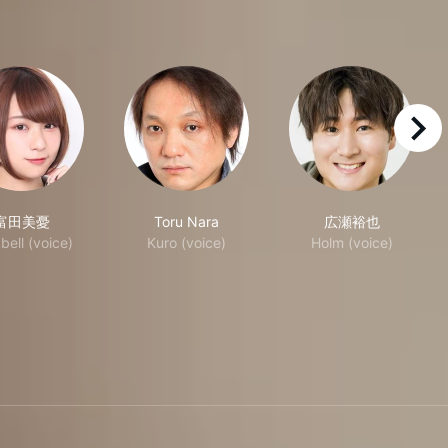
right
富田美憂
Toru Nara
広瀬裕也
bell (voice)
Kuro (voice)
Holm (voice)