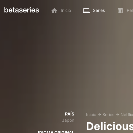
Inicio
Series
Pel
PAÍS
Inicio
→
Series
→
Netfli
Japón
Deliciou
IDIOMA ORIGINAL