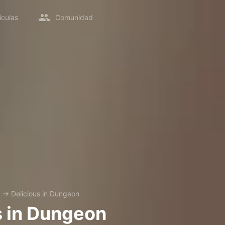
ículas
Comunidad
x
→
Delicious in Dungeon
s in Dungeon