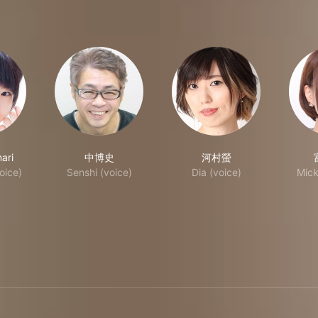
ari
中博史
河村螢
oice)
Senshi (voice)
Dia (voice)
Mick