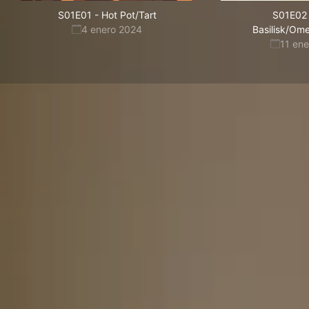
S01E01
-
Hot Pot/Tart
S01E02
4 enero 2024
Basilisk/Om
11 en