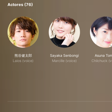
Actores (76)
熊谷健太郎
Sayaka Senbongi
Asuna Tom
Laios (voice)
Marcille (voice)
Chilchuck (v