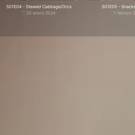
S01E04
-
Stewed Cabbage/Orcs
S01E05
-
Snacks
25 enero 2024
1 febrero 