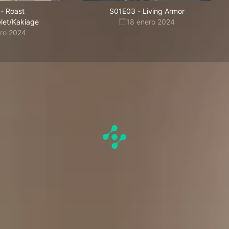
-
Roast
S01E03
-
Living Armor
elet/Kakiage
18 enero 2024
ero 2024