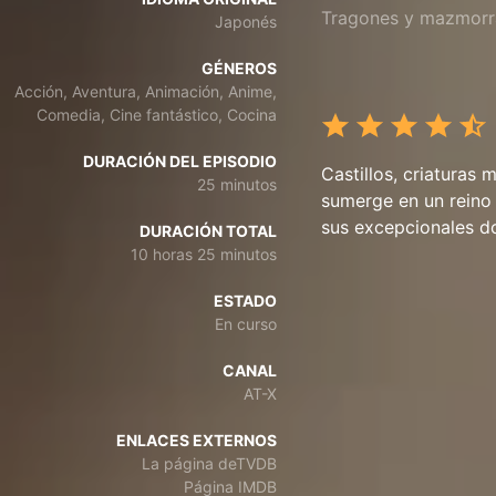
Tragones y mazmorr
Japonés
GÉNEROS
Acción, Aventura, Animación, Anime,
Comedia, Cine fantástico, Cocina
DURACIÓN DEL EPISODIO
Castillos, criaturas 
25 minutos
sumerge en un reino
sus excepcionales do
DURACIÓN TOTAL
10 horas 25 minutos
ESTADO
En curso
CANAL
AT-X
ENLACES EXTERNOS
La página deTVDB
Página IMDB