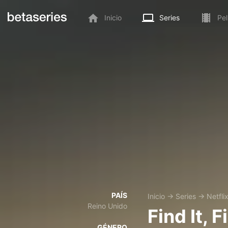
Inicio
Series
Pel
PAÍS
Inicio
→
Series
→
Netfli
Reino Unido
Find It, Fi
GÉNERO