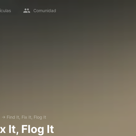
ículas
Comunidad
x
→
Find It, Fix It, Flog It
x It, Flog It