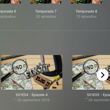
mporada 6
Temporada 7
Temporada 8
 episodios
30 episodios
10 episodios
right
S01E04
-
Episode 4
S01E05
-
Epis
22 septiembre 2016
26 septiembr