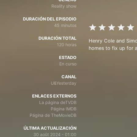
Reality show
DURACIÓN DEL EPISODIO
45 minutos
DURACIÓN TOTAL
Henry Cole and Simon
120 horas
homes to fix up for a
ESTADO
En curso
CANAL
U&Yesterday
ENLACES EXTERNOS
La página deTVDB
Página IMDB
Página de TheMovieDB
ÚLTIMA ACTUALIZACIÓN
30 août 2024 - 01:00