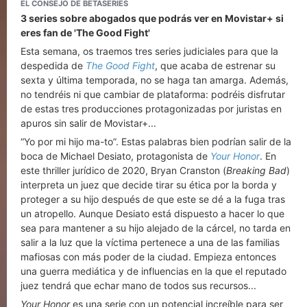
EL CONSEJO DE BETASERIES
3 series sobre abogados que podrás ver en Movistar+ si
eres fan de 'The Good Fight'
Esta semana, os traemos tres series judiciales para que la
despedida de
The Good Fight
, que acaba de estrenar su
sexta y última temporada, no se haga tan amarga. Además,
no tendréis ni que cambiar de plataforma: podréis disfrutar
de estas tres producciones protagonizadas por juristas en
apuros sin salir de Movistar+...
“Yo por mi hijo ma-to”. Estas palabras bien podrían salir de la
boca de Michael Desiato, protagonista de
Your Honor
. En
este thriller jurídico de 2020, Bryan Cranston (
Breaking Bad
)
interpreta un juez que decide tirar su ética por la borda y
proteger a su hijo después de que este se dé a la fuga tras
un atropello. Aunque Desiato está dispuesto a hacer lo que
sea para mantener a su hijo alejado de la cárcel, no tarda en
salir a la luz que la víctima pertenece a una de las familias
mafiosas con más poder de la ciudad. Empieza entonces
una guerra mediática y de influencias en la que el reputado
juez tendrá que echar mano de todos sus recursos...
Your Honor
es una serie con un potencial increíble para ser