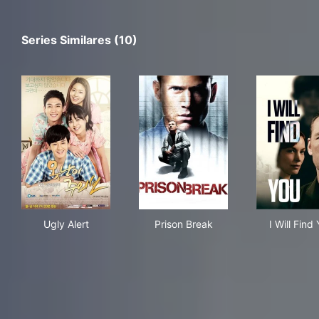
Series Similares (10)
Ugly Alert
Prison Break
I Wi
Ugly Alert
Prison Break
I Will Find