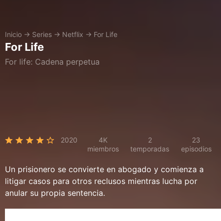
Inicio
→
Series
→
Netflix
→
For Life
For Life
For life: Cadena perpetua
2020
4K
2
23
miembros
temporadas
episodios
Un prisionero se convierte en abogado y comienza a
litigar casos para otros reclusos mientras lucha por
anular su propia sentencia.