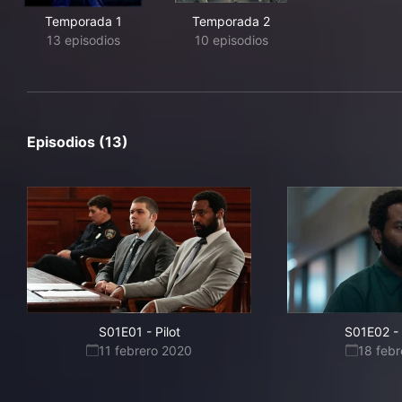
Temporada 1
Temporada 2
13 episodios
10 episodios
Episodios (13)
S01E01
-
Pilot
S01E02
-
11 febrero 2020
18 feb