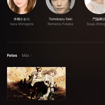
水橋かおり
Tomokazu Seki
門脇舞
Sara Shirogane
Rentarou Futaba
Souju Shiro
Fotos
Más