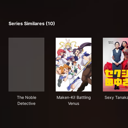
Series Similares (10)
The Noble Detective
Maken-Ki! Battling Venus
Sex
The Noble
Maken-Ki! Battling
Sexy Tanak
Detective
Venus