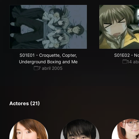
S01E01
-
Croquette, Copter,
S01E02
-
N
Underground Boxing and Me
14 ab
7 abril 2005
Actores (21)