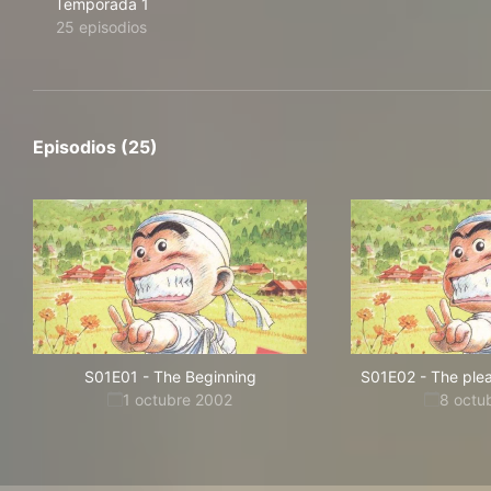
Temporada 1
25 episodios
Episodios (25)
S01E01
-
The Beginning
S01E02
-
The plea
1 octubre 2002
8 octu