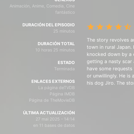
Animación, Anime, Comedia, Cine
fantástico
DURACIÓN DEL EPISODIO
25 minutos
The story revolves a
DURACIÓN TOTAL
town in rural Japan. 
10 horas 25 minutos
knocked down by a ca
getting a nasty scar
ESTADO
have some requests fo
Terminada
or unwillingly. He i
ENLACES EXTERNOS
his dog Jiro. The st
La página deTVDB
Página IMDB
Página de TheMovieDB
ÚLTIMA ACTUALIZACIÓN
27 mai 2025 - 14:14
en 11 bases de datos