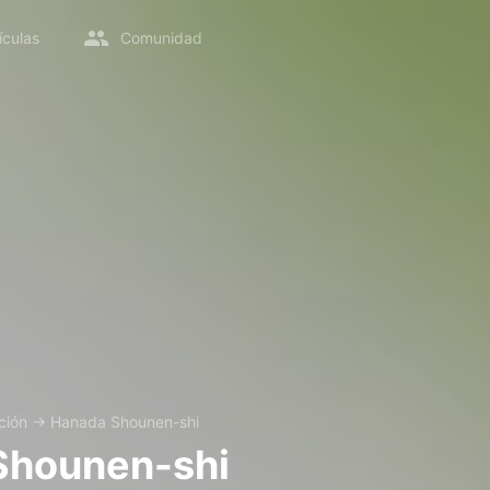
ículas
Comunidad
ción
→
Hanada Shounen-shi
Shounen-shi