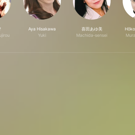
智
Aya Hisakawa
喜田あゆ美
Hōko
jirou
Yuki
Machida-sensei
Mura