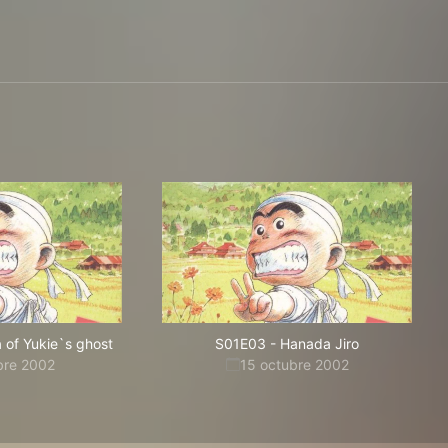
 of Yukie`s ghost
S01E03
-
Hanada Jiro
bre 2002
15 octubre 2002