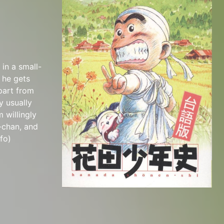
in a small-
, he gets
part from
y usually
 willingly
i-chan, and
fo)