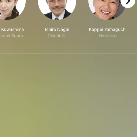
right
 Kuwashima
Ichirō Nagai
Kappei Yamaguchi
kami Souta
Chichi-jijii
Haruhiko