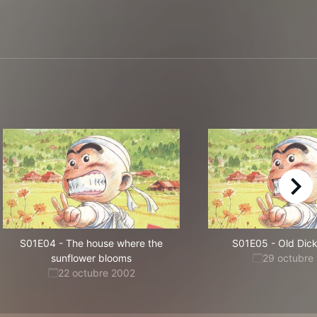
right
S01E04
-
The house where the
S01E05
-
Old Dic
sunflower blooms
29 octubre
22 octubre 2002