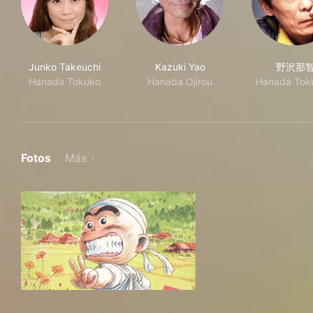
Junko Takeuchi
Kazuki Yao
野沢那
Hanada Tokuko
Hanada Ojirou
Hanada Toku
Fotos
Más