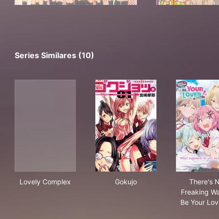
Series Similares (10)
Lovely Complex
Gokujo
Ther
Lovely Complex
Gokujo
There's 
Freaking Way
Be Your Lov