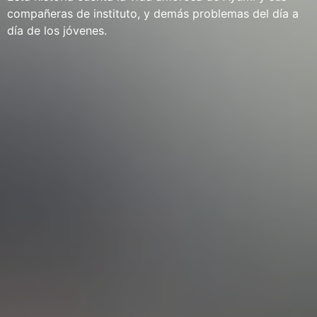
compañeras de instituto, y demás problemas del día a
día de los jóvenes.