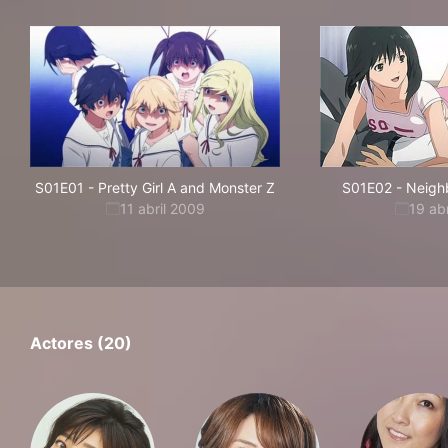
S01E01
-
Pretty Girl A and Monster Z
S01E02
-
Neigh
11 abril 2009
19 ab
Actores (20)