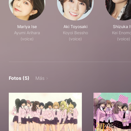
Mariya Ise
Aki Toyosaki
Shizuka I
Ayumi Arihara
Koyoi Bessho
Kei Enomo
(voice)
(voice)
(voice)
Fotos (5)
Más