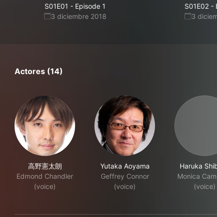
S01E01
-
Episode 1
S01E02
-
3 diciembre 2018
3 dicie
Actores (14)
高野憲太朗
Yutaka Aoyama
Haruka Shi
Edmond Chandler
Geffrey Connor
Monica Cam
(voice)
(voice)
(voice)