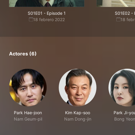
S01E01
-
Episode 1
S01E02
-
18 febrero 2022
18 feb
Actores (6)
Park Hae-joon
Kim Kap-soo
Park Ji-yo
Nam Geum-pil
Nam Dong-jin
Bong Yeon