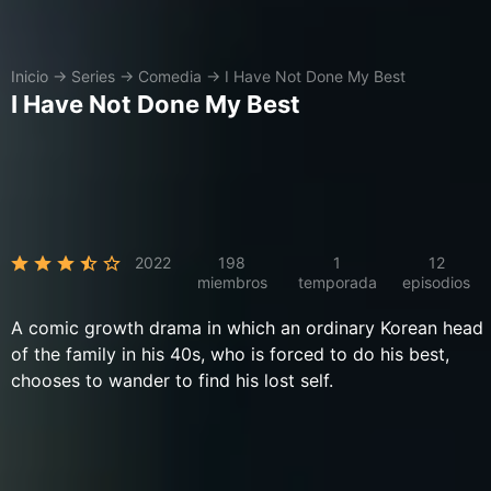
Inicio
→
Series
→
Comedia
→
I Have Not Done My Best
I Have Not Done My Best
2022
198
1
12
miembros
temporada
episodios
A comic growth drama in which an ordinary Korean head
of the family in his 40s, who is forced to do his best,
chooses to wander to find his lost self.