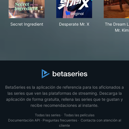
Secret Ingredient
Desperate Mr. X
The
Secret Ingredient
Desperate Mr. X
The Dream Li
Mr. Kim
BetaSeries es la aplicación de referencia para los aficionados a
las series que ven las plataformas de streaming. Descarga la
aplicación de forma gratuita, rellena las series que te gustan y
recibe recomendaciones al instante.
Todas las series
·
Todas las películas
Documentación API
·
Preguntas frecuentes
·
Contacta con atención al
cliente