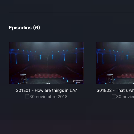
Episodios (6)
S01E01
-
How are things in LA?
S01E02
-
That's wh
30 noviembre 2018
30 novi