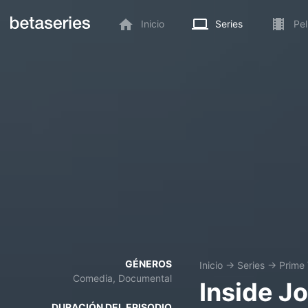
Inicio
Series
Pel
GÉNEROS
Inicio
→
Series
→
Prime
Comedia, Documental
Inside J
DURACIÓN DEL EPISODIO