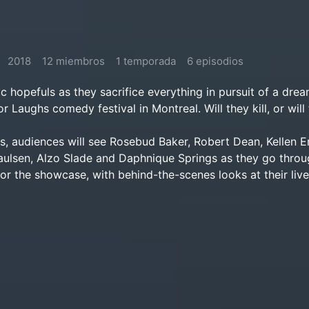
2018
12 miembros
1 temporada
6 episodios
 hopefuls as they sacrifice everything in pursuit of a drea
 Laughs comedy festival in Montreal. Will they kill, or will
s, audiences will see Rosebud Baker, Robert Dean, Kellen Er
ulsen, Alzo Slade and Daphnique Springs as they go throu
for the showcase, with behind-the-scenes looks at their liv