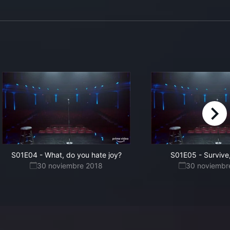
right
S01E04
-
What, do you hate joy?
S01E05
-
Survive
30 noviembre 2018
30 noviembr