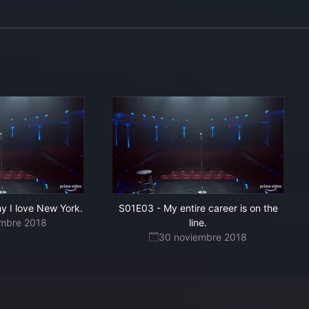
y I love New York.
S01E03
-
My entire career is on the
embre 2018
line.
30 noviembre 2018