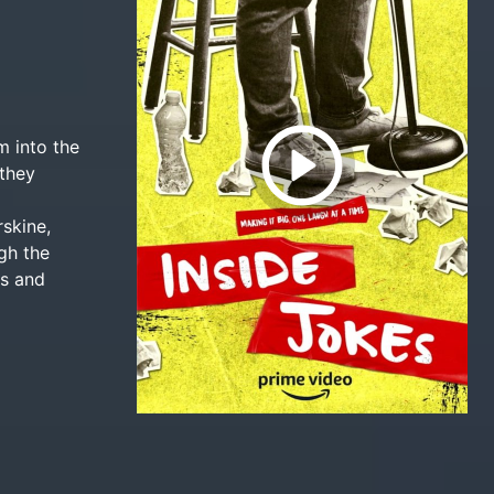
m into the
 they
skine,
gh the
es and