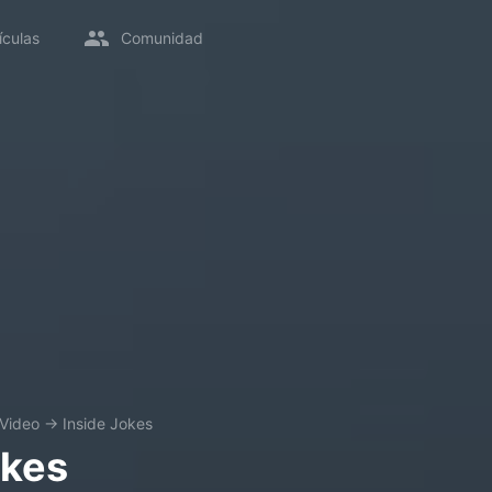
ículas
Comunidad
 Video
→
Inside Jokes
okes