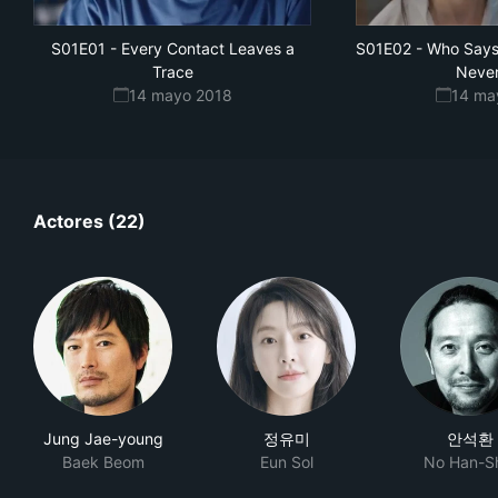
S01E01
-
Every Contact Leaves a
S01E02
-
Who Says
Trace
Never
14 mayo 2018
14 ma
Actores (22)
Jung Jae-young
정유미
안석환
Baek Beom
Eun Sol
No Han-S