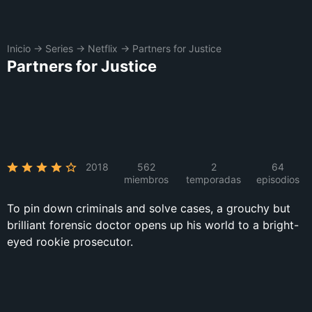
Inicio
→
Series
→
Netflix
→
Partners for Justice
Partners for Justice
2018
562
2
64
miembros
temporadas
episodios
To pin down criminals and solve cases, a grouchy but
brilliant forensic doctor opens up his world to a bright-
eyed rookie prosecutor.