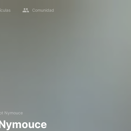
ículas
Comunidad
ot Nymouce
 Nymouce