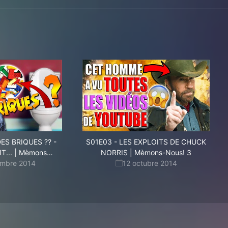
ES BRIQUES ?? -
S01E03
-
LES EXPLOITS DE CHUCK
-
T... | Mèmons
…
NORRIS | Mèmons-Nous! 3
Nous!
embre 2014
12 octubre 2014
2