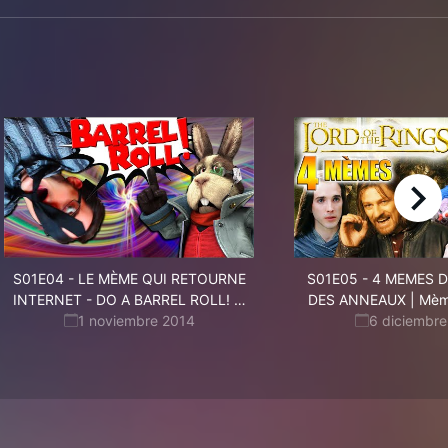
right
S01E04
-
LE MÈME QUI RETOURNE
S01E05
-
4 MEMES D
|
INTERNET - DO A BARREL ROLL!
…
DES ANNEAUX | Mèm
Mèmons-
1 noviembre 2014
6 diciembre
Nous!
4