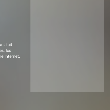
nt fait
es, les
re Internet.