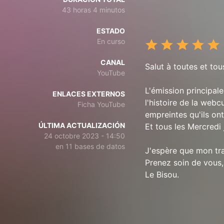
43 horas 4 minutos
ESTADO
En curso
CANAL
Salut à toutes et to
YouTube
L'émission principal
ENLACES EXTERNOS
l'histoire de la webc
Ficha YouTube
empreintes qu'ils ont
ÚLTIMA ACTUALIZACIÓN
Et tous les Mercred
24 octobre 2023 - 14:50
en 11 bases de datos
J'espère que mon tra
Prenez soin de vous
Le Bisou.