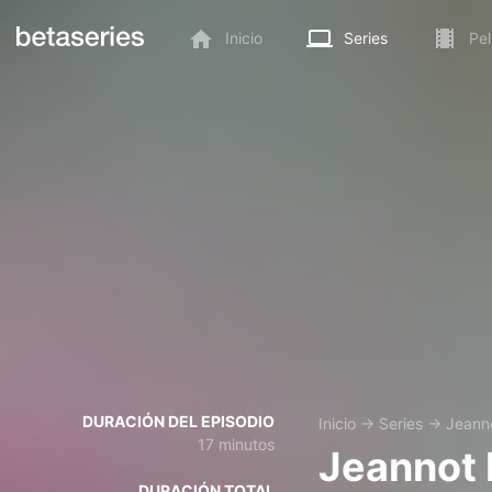
Inicio
Series
Pel
DURACIÓN DEL EPISODIO
Inicio
→
Series
→
Jeann
17 minutos
Jeannot
DURACIÓN TOTAL