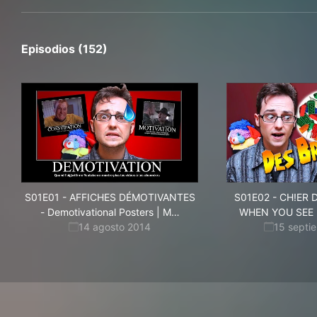
Episodios (152)
S01E01
-
AFFICHES DÉMOTIVANTES
S01E02
-
CH!ER D
èmons-
- Demotivational Posters | M
…
WHEN YOU SEE I
Nous!
14 agosto 2014
15 septi
1