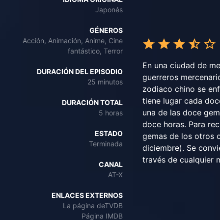
Japonés
GÉNEROS
Acción, Animación, Anime, Cine
fantástico, Terror
En una ciudad de me
DURACIÓN DEL EPISODIO
guerreros mercenario
25 minutos
zodiaco chino se enf
tiene lugar cada doc
DURACIÓN TOTAL
una de las doce gem
5 horas
doce horas. Para rec
ESTADO
gemas de los otros o
Terminada
diciembre). Se convi
través de cualquier 
CANAL
AT-X
ENLACES EXTERNOS
La página deTVDB
Página IMDB