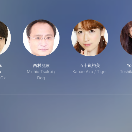
ou
西村朋紘
五十嵐裕美
Yō
a
Michio Tsukui /
Kanae Aira / Tiger
Toshik
/ Ox
Dog