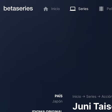
Inicio
Series
Pel
PAÍS
Inicio
→
Series
→
Acció
Japón
Juni Tai
IDIOMA ORIGINAL