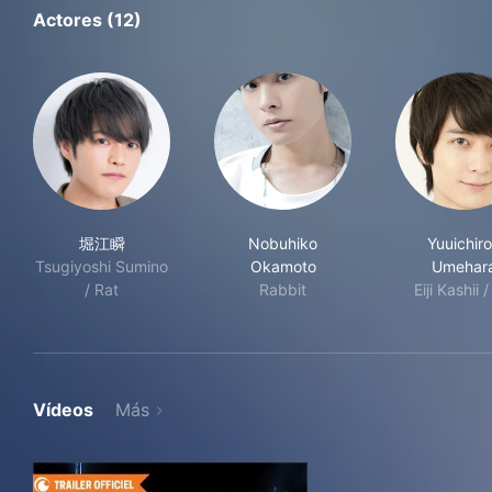
Actores (12)
堀江瞬
Nobuhiko
Yuuichir
Tsugiyoshi Sumino
Okamoto
Umehar
/ Rat
Rabbit
Eiji Kashii 
Vídeos
Más