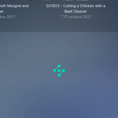
Both Mongrel and
S01E03
-
Cutting a Chicken with a
wl
Beef Cleaver
ubre 2017
17 octubre 2017