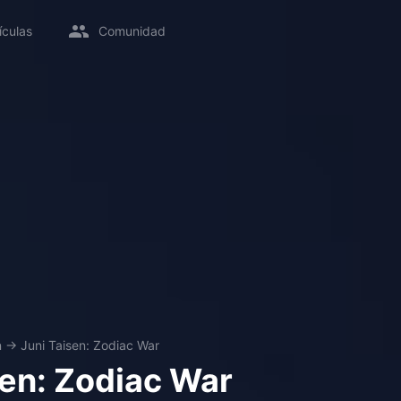
ículas
Comunidad
n
→
Juni Taisen: Zodiac War
sen: Zodiac War