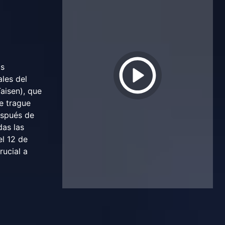
os
les del
aisen), que
e trague
espués de
das las
l 12 de
rucial a