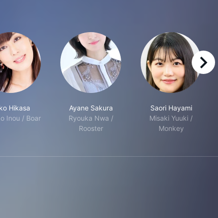
right
ko Hikasa
Ayane Sakura
Saori Hayami
o Inou / Boar
Ryouka Nwa /
Misaki Yuuki /
Rooster
Monkey