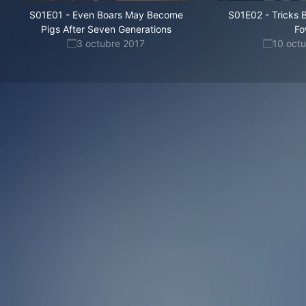
S01E01
-
Even Boars May Become
S01E02
-
Tricks 
Pigs After Seven Generations
Fo
3 octubre 2017
10 oct