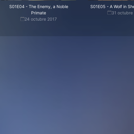
S01E04
-
The Enemy, a Noble
S01E05
-
A Wolf in Sh
Primate
31 octubre
24 octubre 2017