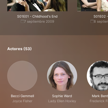
S01E01
-
Childhood's End
S01E02
-
7 septiembre 2009
8 septi
Actores (53)
Becci Gemmell
Sophie Ward
Mark Ben
Joyce Fisher
Lady Ellen Hoxley
Frederick F