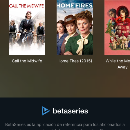
Call the Midwife
Home Fires (2015)
Whi
Call the Midwife
Home Fires (2015)
While the Me
Away
BetaSeries es la aplicación de referencia para los aficionados a