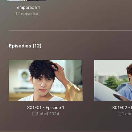
Temporada 1
12 episodios
Episodios (12)
S01E01
-
Episode 1
S01E02
-
1 abril 2024
1 abr