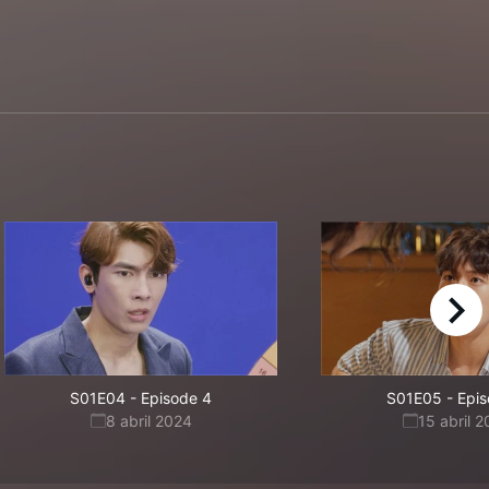
right
S01E04
-
Episode 4
S01E05
-
Epis
8 abril 2024
15 abril 