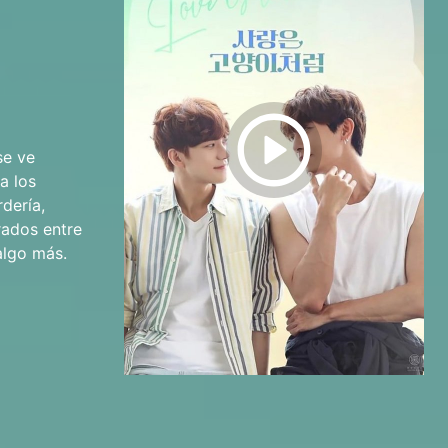
se ve
a los
dería,
rados entre
algo más.