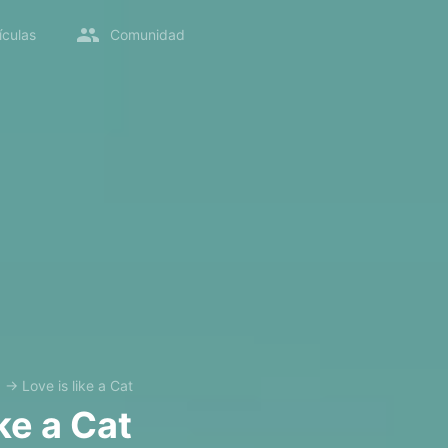
ículas
Comunidad
a
→
Love is like a Cat
ike a Cat