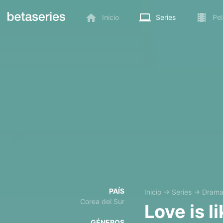
Inicio
Series
Pel
PAÍS
Inicio
→
Series
→
Dram
Corea del Sur
Love is l
GÉNEROS