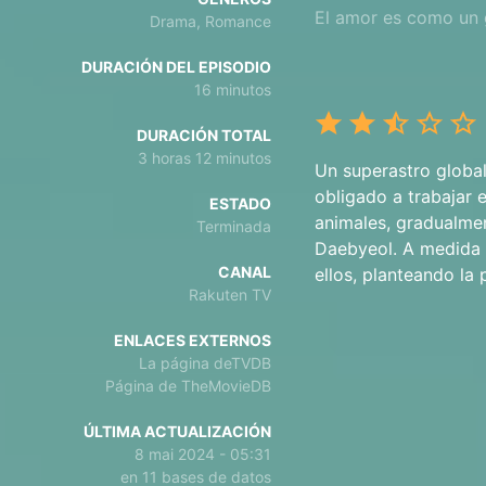
El amor es como un 
Drama, Romance
DURACIÓN DEL EPISODIO
16 minutos
DURACIÓN TOTAL
3 horas 12 minutos
Un superastro global
obligado a trabajar 
ESTADO
animales, gradualmen
Terminada
Daebyeol. A medida 
CANAL
ellos, planteando la
Rakuten TV
ENLACES EXTERNOS
La página deTVDB
Página de TheMovieDB
ÚLTIMA ACTUALIZACIÓN
8 mai 2024 - 05:31
en 11 bases de datos