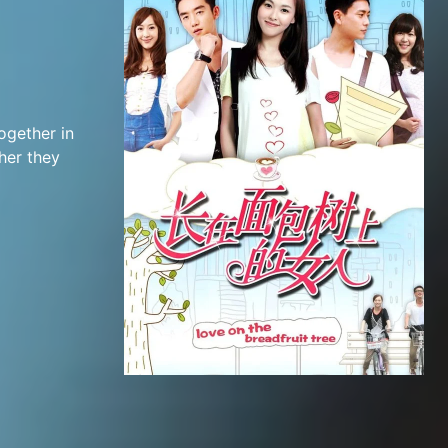
ogether in
ther they