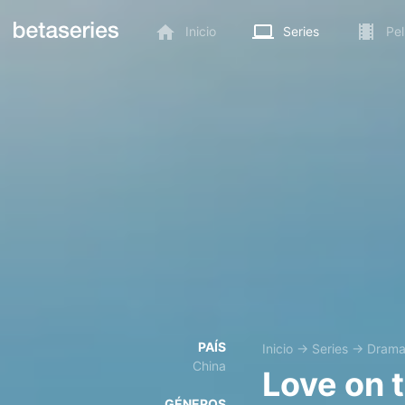
Inicio
Series
Pel
PAÍS
Inicio
→
Series
→
Dram
China
Love on 
GÉNEROS