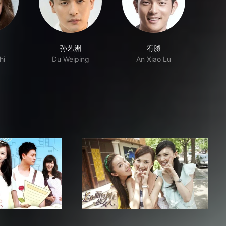
孙艺洲
宥勝
hi
Du Weiping
An Xiao Lu