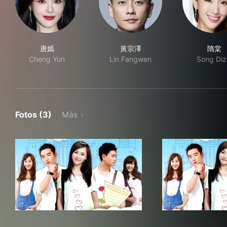
唐嫣
黃宗澤
隋棠
Cheng Yun
Lin Fangwen
Song Diz
Fotos (3)
Más