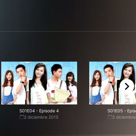
right
S01E04
-
Episode 4
S01E05
-
Epis
2 diciembre 2015
3 diciembre