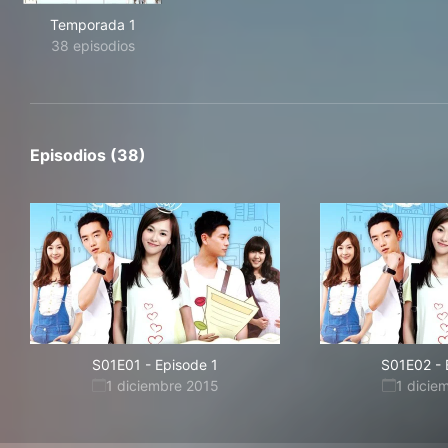
Temporada 1
38 episodios
Episodios (38)
S01E01
-
Episode 1
S01E02
-
1 diciembre 2015
1 dicie