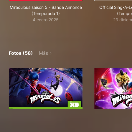
Miraculous saison 5 - Bande Annonce
Official Sing-A-
(Temporada 1)
(Tempo
4 enero 2025
23 dicie
Fotos (58)
Más