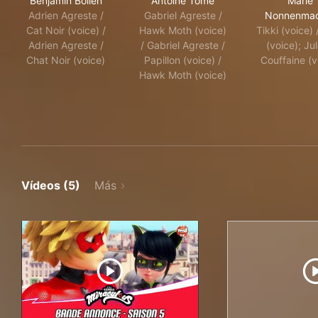
Benjamin Bollen
Antoine Tomé
Marie
Adrien Agreste /
Gabriel Agreste /
Nonnenmac
Cat Noir (voice) /
Hawk Moth (voice)
Tikki (voice) 
Adrien Agreste /
/ Gabriel Agreste /
(voice); Ju
Chat Noir (voice)
Papillon (voice) /
Couffaine (v
Hawk Moth (voice)
Vídeos (5)
Más