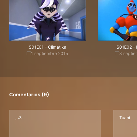
S01E01
-
Climatika
S01E02
-
1 septiembre 2015
8 septi
Comentarios (9)
, :3
Tuani