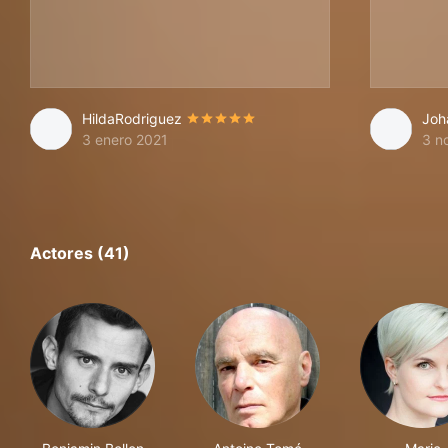
HildaRodriguez
Joh
3 enero 2021
3 n
Actores (41)