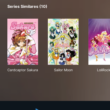
Series Similares (10)
Cardcaptor Sakura
Sailor Moon
Lol
Cardcaptor Sakura
Sailor Moon
LoliRoc